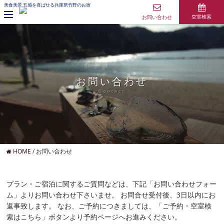
美食美景 五感を喜ばせる兵庫県竹野のお宿
お問い合わせ
空室検索
お問い合わせ
Contact
HOME
/
お問い合わせ
プラン・ご宿泊に関するご質問などは、下記「お問い合わせフォー
ム」よりお問い合わせ下さいませ。
お問合せ受付後、3日以内にお
返事致します。
なお、ご予約につきましては、「ご予約・空室検
索はこちら」ボタンより予約ページへお進みください。