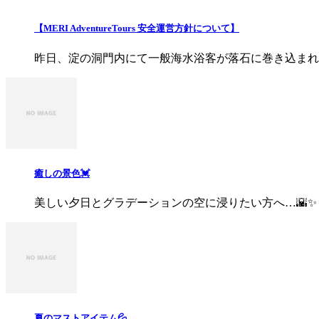
【MERI AdventureTours 安全運営方針について】
昨日、淀の洞門内にて一般海水浴客が落石に巻き込まれる事
癒しの景色💓
美しい夕日とグラデーションの空に浸りたい方へ…🌇✨ ..
夏のマストアイテム💦