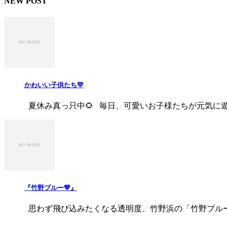
NEW POST
かわいい子供たち💛
夏休み真っ只中🌻 毎日、可愛いお子様たちが元気に遊びに
『竹野ブルー💙』
思わず飛び込みたくなる透明度、竹野浜の「竹野ブルー」