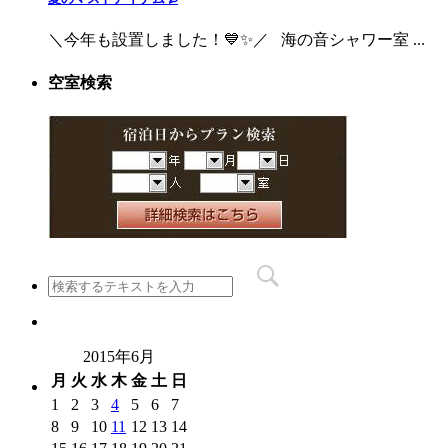
＼今年も設置しました！💙✨／ 海の音シャワー室 ...
空室検索
2015年6月
月
火
水
木
金
土
日
1
2
3
4
5
6
7
8
9
10
11
12
13
14