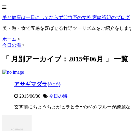
美と健康は一日にしてならず♡竹野の女将 宮崎裕紀のブログ
美・遊・食で五感を喜ばせる竹野ツーリズムをご紹介をしま
ホーム
>
今日の海
>
「 月別アーカイブ：2015年06月 」 一覧
アサギマダラ(^○^)
2015/06/30
今日の海
玄関前にちょうちょがヒラヒラ〜(o^^o) ブルーが綺麗な可