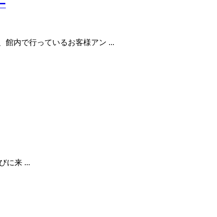
ー
館内で行っているお客様アン ...
来 ...