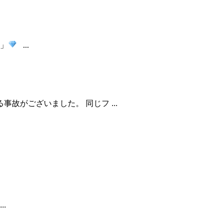
」
...
故がございました。 同じフ ...
...