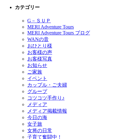
カテゴリー
G－ＳＵＰ
MERI Adventure Tours
MERI Adventure Tours ブログ
WANの音
おひとり様
お客様の声
お客様写真
お知らせ
ご家族
イベント
カップル・ご夫婦
グループ
コツコツ手作り♪
メディア
メディア掲載情報
今日の海
女子旅
女将の日常
子育て奮闘中！