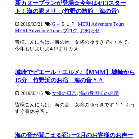
新カヌープランが登場☆今年は4/13スター
ト！海の家メリ (竹野の旅館 海の音)
2019/03/21
G－ＳＵＰ
,
MERI Adventure Tours
,
MERI Adventure Tours ブログ
,
お知らせ
皆様こんにちは、海の音 女将のゆうきです♪ さて、
今年もいよいよ4/13よりカヌ ...
城崎でピエール・エルメ♪【MMM】城崎から
15分 竹野浜のお宿 海の音＾＾
2019/03/15
女将の日常
,
海の音周辺の名所
皆様こんにちは、海の音 女将のゆうきです＾＾ もう
すぐ春休み🌸 ...
海の音が聞こえる宿♪ー2月のお客様のお声ー