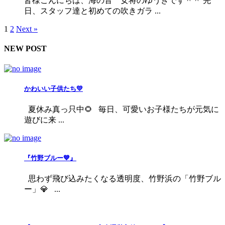
皆様こんにちは、海の音 女将のゆうきです＾＾ 先
日、スタッフ達と初めての吹きガラ ...
1
2
Next »
NEW POST
かわいい子供たち💛
夏休み真っ只中🌻 毎日、可愛いお子様たちが元気に
遊びに来 ...
『竹野ブルー💙』
思わず飛び込みたくなる透明度、竹野浜の「竹野ブル
ー」💎 ...