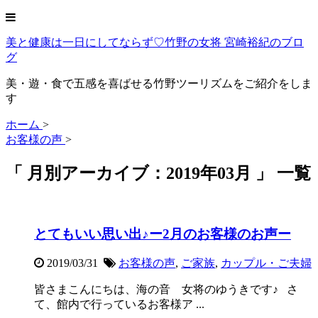
美と健康は一日にしてならず♡竹野の女将 宮崎裕紀のブロ
グ
美・遊・食で五感を喜ばせる竹野ツーリズムをご紹介をしま
す
ホーム
>
お客様の声
>
「 月別アーカイブ：2019年03月 」 一覧
とてもいい思い出♪ー2月のお客様のお声ー
2019/03/31
お客様の声
,
ご家族
,
カップル・ご夫婦
皆さまこんにちは、海の音 女将のゆうきです♪ さ
て、館内で行っているお客様ア ...