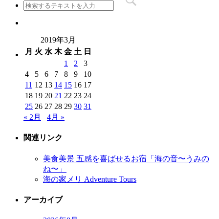
2019年3月
月
火
水
木
金
土
日
1
2
3
4
5
6
7
8
9
10
11
12
13
14
15
16
17
18
19
20
21
22
23
24
25
26
27
28
29
30
31
« 2月
4月 »
関連リンク
美食美景 五感を喜ばせるお宿「海の音〜うみの
ね〜」
海の家メリ Adventure Tours
アーカイブ