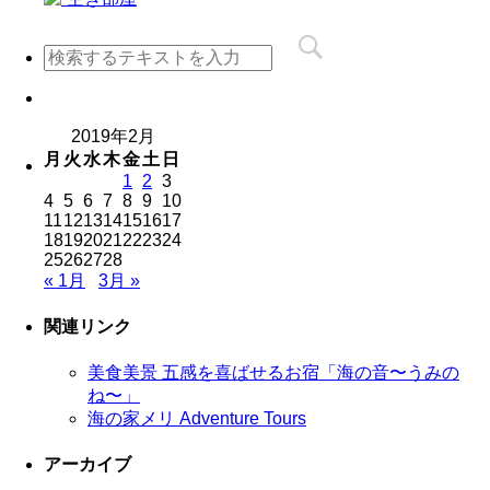
2019年2月
月
火
水
木
金
土
日
1
2
3
4
5
6
7
8
9
10
11
12
13
14
15
16
17
18
19
20
21
22
23
24
25
26
27
28
« 1月
3月 »
関連リンク
美食美景 五感を喜ばせるお宿「海の音〜うみの
ね〜」
海の家メリ Adventure Tours
アーカイブ