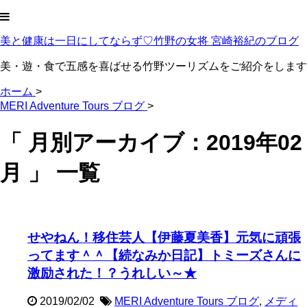
美と健康は一日にしてならず♡竹野の女将 宮崎裕紀のブログ
美・遊・食で五感を喜ばせる竹野ツーリズムをご紹介をします
ホーム
>
MERI Adventure Tours ブログ
>
「 月別アーカイブ：2019年02
月 」 一覧
せやねん！移住芸人【伊藤夏美香】元気に頑張
ってます＾＾【続なみか日記】トミーズさんに
激励された！？うれしい～★
2019/02/02
MERI Adventure Tours ブログ
,
メディ