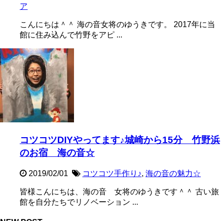
ア
こんにちは＾＾ 海の音女将のゆうきです。 2017年に当
館に住み込んで竹野をアピ ...
コツコツDIYやってます♪城崎から15分 竹野浜
のお宿 海の音☆
2019/02/01
コツコツ手作り♪
,
海の音の魅力☆
皆様こんにちは、海の音 女将のゆうきです＾＾ 古い旅
館を自分たちでリノベーション ...