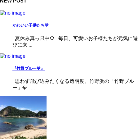
NEW POST
かわいい子供たち💛
夏休み真っ只中🌻 毎日、可愛いお子様たちが元気に遊
びに来 ...
『竹野ブルー💙』
思わず飛び込みたくなる透明度、竹野浜の「竹野ブル
ー」💎 ...