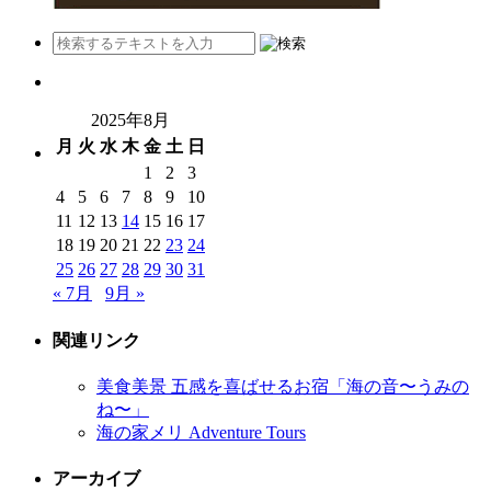
2025年8月
月
火
水
木
金
土
日
1
2
3
4
5
6
7
8
9
10
11
12
13
14
15
16
17
18
19
20
21
22
23
24
25
26
27
28
29
30
31
« 7月
9月 »
関連リンク
美食美景 五感を喜ばせるお宿「海の音〜うみの
ね〜」
海の家メリ Adventure Tours
アーカイブ