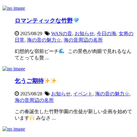
ロマンティックな竹野
2025/08/29
WANの音
,
お知らせ
,
今日の海
,
女将の
日常
,
海の音の魅力☆
,
海の音周辺の名所
幻想的な宿前ビーチ
この景色が肉眼で見れるなん
てとっても贅 ...
乞うご期待
2025/08/28
お知らせ
,
イベント
,
海の音の魅力☆
,
海の音周辺の名所
この春誕生した竹野学園の生徒が新しい企画を始めて
います
みなさ ...