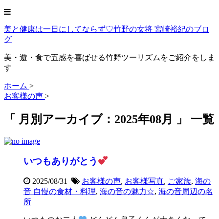
美と健康は一日にしてならず♡竹野の女将 宮崎裕紀のブロ
グ
美・遊・食で五感を喜ばせる竹野ツーリズムをご紹介をしま
す
ホーム
>
お客様の声
>
「 月別アーカイブ：2025年08月 」 一覧
いつもありがとう
2025/08/31
お客様の声
,
お客様写真
,
ご家族
,
海の
音 自慢の食材・料理
,
海の音の魅力☆
,
海の音周辺の名
所