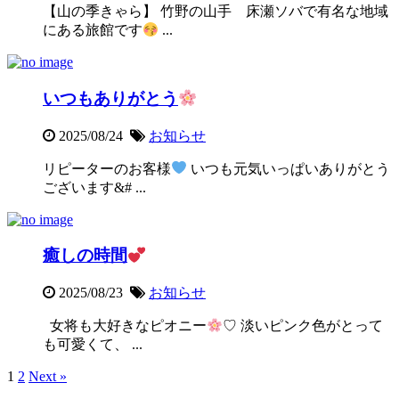
【山の季きゃら】 竹野の山手 床瀬ソバで有名な地域
にある旅館です
...
いつもありがとう
2025/08/24
お知らせ
リピーターのお客様
いつも元気いっぱいありがとう
ございます&# ...
癒しの時間
2025/08/23
お知らせ
女将も大好きなピオニー
♡ 淡いピンク色がとって
も可愛くて、 ...
1
2
Next »