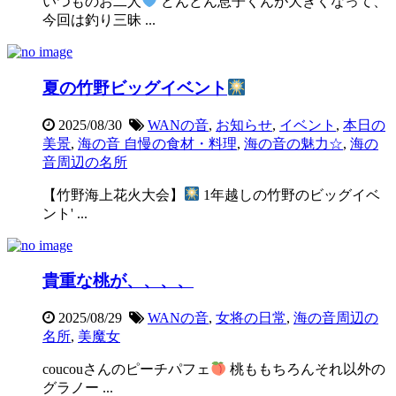
いつものお二人
どんどん息子くんが大きくなって、
今回は釣り三昧 ...
夏の竹野ビッグイベント
2025/08/30
WANの音
,
お知らせ
,
イベント
,
本日の
美景
,
海の音 自慢の食材・料理
,
海の音の魅力☆
,
海の
音周辺の名所
【竹野海上花火大会】
1年越しの竹野のビッグイベ
ント' ...
貴重な桃が、、、、
2025/08/29
WANの音
,
女将の日常
,
海の音周辺の
名所
,
美魔女
coucouさんのピーチパフェ
桃ももちろんそれ以外の
グラノー ...