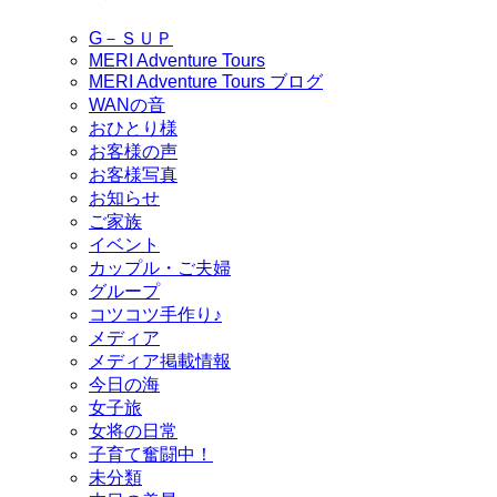
G－ＳＵＰ
MERI Adventure Tours
MERI Adventure Tours ブログ
WANの音
おひとり様
お客様の声
お客様写真
お知らせ
ご家族
イベント
カップル・ご夫婦
グループ
コツコツ手作り♪
メディア
メディア掲載情報
今日の海
女子旅
女将の日常
子育て奮闘中！
未分類