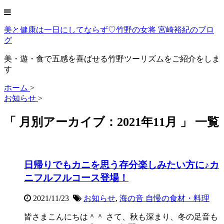
美と健康は一日にしてならず♡竹野の女将 宮崎裕紀のブロ
グ
美・遊・食で五感を喜ばせる竹野ツーリズムをご紹介をしま
す
ホーム
>
お知らせ
>
「 月別アーカイブ：2021年11月 」 一覧
日帰りでもカニを思う存分楽しみたい方に♪カ
ニフルフルコース登場！
2021/11/23
お知らせ
,
海の音 自慢の食材・料理
皆さまこんにちは＾＾ さて、秋も深まり、冬の足音も