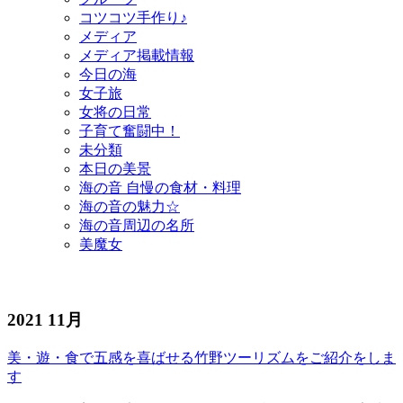
コツコツ手作り♪
メディア
メディア掲載情報
今日の海
女子旅
女将の日常
子育て奮闘中！
未分類
本日の美景
海の音 自慢の食材・料理
海の音の魅力☆
海の音周辺の名所
美魔女
2021 11月
美・遊・食で五感を喜ばせる竹野ツーリズムをご紹介をしま
す