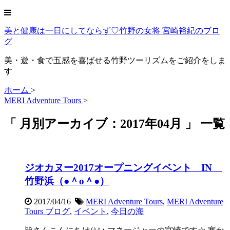
美と健康は一日にしてならず♡竹野の女将 宮崎裕紀のブロ
グ
美・遊・食で五感を喜ばせる竹野ツーリズムをご紹介をしま
す
ホーム
>
MERI Adventure Tours
>
「 月別アーカイブ：2017年04月 」 一覧
ジオカヌー2017オープニングイベント IN
竹野浜（●＾o＾●）
2017/04/16
MERI Adventure Tours
,
MERI Adventure
Tours ブログ
,
イベント
,
今日の海