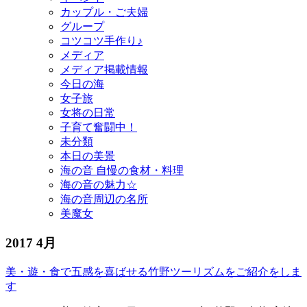
カップル・ご夫婦
グループ
コツコツ手作り♪
メディア
メディア掲載情報
今日の海
女子旅
女将の日常
子育て奮闘中！
未分類
本日の美景
海の音 自慢の食材・料理
海の音の魅力☆
海の音周辺の名所
美魔女
2017 4月
美・遊・食で五感を喜ばせる竹野ツーリズムをご紹介をしま
す