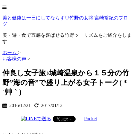
美と健康は一日にしてならず♡竹野の女将 宮崎裕紀のブロ
グ
美・遊・食で五感を喜ばせる竹野ツーリズムをご紹介をしま
す
ホーム
>
お客様の声
>
仲良し女子旅♪城崎温泉から１５分の竹
野”海の音”で盛り上がる女子トーク( *
´艸｀)
2016/12/21
2017/01/12
Pocket