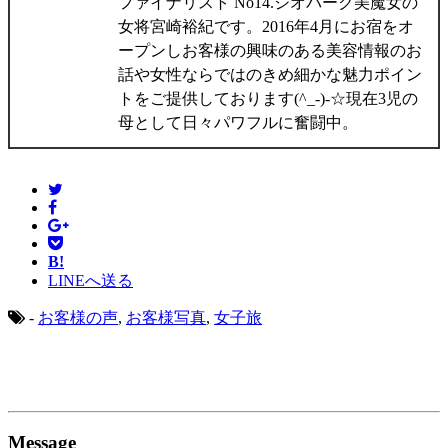
ファイナリスト No14.ジオパーク美魔女の
女将宮崎裕紀です。2016年4月にお宿をオ
ープンしお客様の興味のある美容情報のお
話や女性ならではのきめ細かな魅力ポイン
トをご提供しております(^_-)-☆現在3児の
母として日々パワフルに奮闘中。
B!
LINEへ送る
-
お客様の声
,
お客様写真
,
女子旅
Message