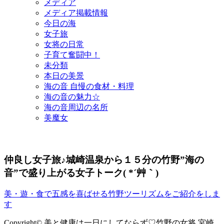
メディア
メディア掲載情報
今日の海
女子旅
女将の日常
子育て奮闘中！
未分類
本日の美景
海の音 自慢の食材・料理
海の音の魅力☆
海の音周辺の名所
美魔女
仲良し女子旅♪城崎温泉から１５分の竹野”海の
音”で盛り上がる女子トーク( *´艸｀)
美・遊・食で五感を喜ばせる竹野ツーリズムをご紹介をしま
す
Copyright© 美と健康は一日にしてならず♡竹野の女将 宮崎