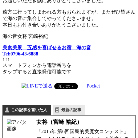
お越しいただき誠にありがとうございました。
遠方に行ってしまわれる方もおられますが、またぜひ皆さん
で海の音に集合してやってくださいませ。
本日もお付き合いありがとうございました。
海の音女将 宮崎裕紀
美食美景 五感を喜ばせるお宿 海の音
Tel:0796-43-6888
↑↑↑
スマートフォンから電話番号を
タップすると直接発信可能です
Pocket
この記事を書いた人
最新の記事
女将（宮崎 裕紀）
「2015年 第6回国民的美魔女コンテスト」