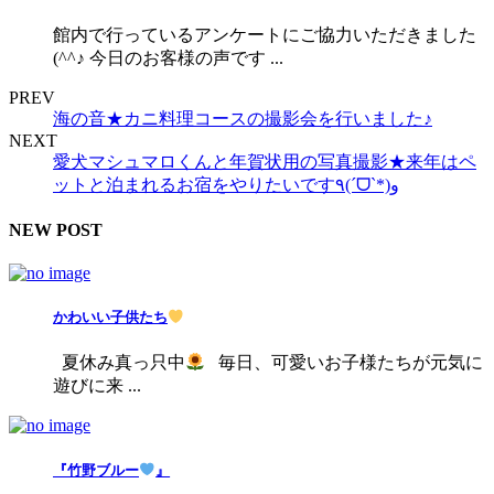
館内で行っているアンケートにご協力いただきました
(^^♪ 今日のお客様の声です ...
PREV
海の音★カニ料理コースの撮影会を行いました♪
NEXT
愛犬マシュマロくんと年賀状用の写真撮影★来年はペ
ットと泊まれるお宿をやりたいです٩(ˊᗜˋ*)و
NEW POST
かわいい子供たち
夏休み真っ只中
毎日、可愛いお子様たちが元気に
遊びに来 ...
『竹野ブルー
』