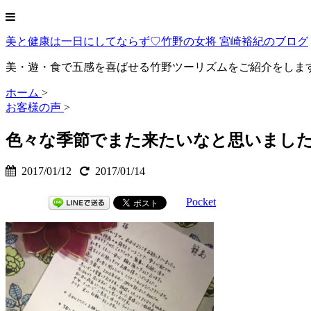
美と健康は一日にしてならず♡竹野の女将 宮崎裕紀のブログ
美・遊・食で五感を喜ばせる竹野ツーリズムをご紹介をしま
ホーム
>
お客様の声
>
色々な季節でまた来たいなと思いました(〃
2017/01/12
2017/01/14
Pocket