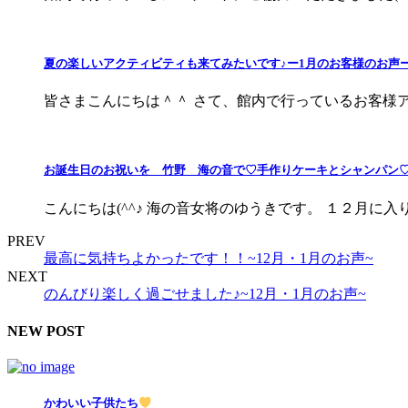
夏の楽しいアクティビティも来てみたいです♪ー1月のお客様のお声
皆さまこんにちは＾＾ さて、館内で行っているお客様アン
お誕生日のお祝いを 竹野 海の音で♡手作りケーキとシャンパン♡で
こんにちは(^^♪ 海の音女将のゆうきです。 １２月に入り
PREV
最高に気持ちよかったです！！~12月・1月のお声~
NEXT
のんびり楽しく過ごせました♪~12月・1月のお声~
NEW POST
かわいい子供たち