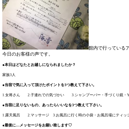
館内で行っているア
今日のお客様の声です。
●本日はどなたとお越しになられましたか？
家族3人
●当宿で気に入って頂けたポイントを
3
つ教えて下さい。
1.女将さん
2.子連れでの気づかい
3.シャンプーバー・手づくり鏡・Y
●当宿に足りないもの、あったらいいなを
3
つ教えて下さい。
1.露天風呂
2.マッサージ
3.お風呂に行く時の小袋・お風呂場にティッ
●最後に…メッセージをお願い致します♡