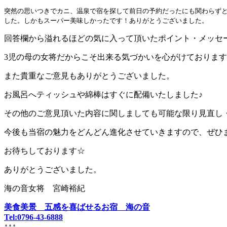
突然の思いつきでカニ、温泉で宿を探して前日の予約だったにも関わらずと
した。しかもスーパー美味しかったです！ありがとうございました。
回答欄から溢れるほどの気に入って頂いたポイント・メッセ
3児の母の女将だからこそ出来る気づかいを心がけております(*^
また貴重なご意見もありがとうございました。
お風呂へティッシュや綿棒はすぐに配備いたしました♪
その他のご意見頂いた内容に関しましても可能な限り見直し
今後も当宿の魅力をどんどん進化させていきますので、ぜひまた
お待ちしております☆
ありがとうございました。
海の音女将 宮崎裕紀
美食美景 五感を喜ばせるお宿 海の音
Tel:0796-43-6888
↑↑↑