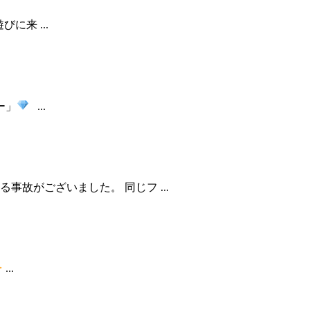
来 ...
ー」
...
故がございました。 同じフ ...
...