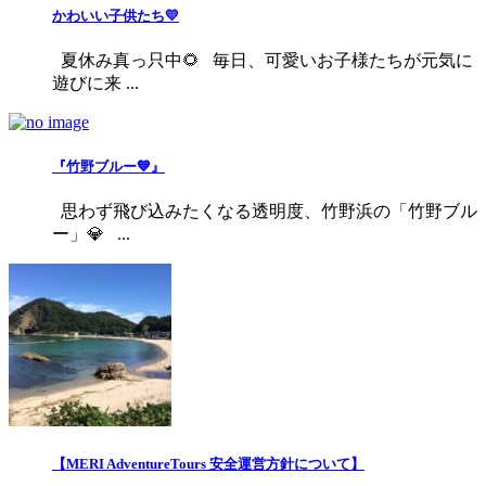
かわいい子供たち💛
夏休み真っ只中🌻 毎日、可愛いお子様たちが元気に
遊びに来 ...
『竹野ブルー💙』
思わず飛び込みたくなる透明度、竹野浜の「竹野ブル
ー」💎 ...
【MERI AdventureTours 安全運営方針について】