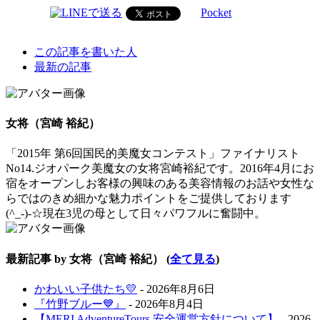
Pocket
The
この記事を書いた人
following
最新の記事
two
tabs
change
content
女将（宮崎 裕紀）
below.
「2015年 第6回国民的美魔女コンテスト」ファイナリスト
No14.ジオパーク美魔女の女将宮崎裕紀です。2016年4月にお
宿をオープンしお客様の興味のある美容情報のお話や女性な
らではのきめ細かな魅力ポイントをご提供しております
(^_-)-☆現在3児の母として日々パワフルに奮闘中。
最新記事 by 女将（宮崎 裕紀）
(
全て見る
)
かわいい子供たち💛
- 2026年8月6日
『竹野ブルー💙』
- 2026年8月4日
【MERI AdventureTours 安全運営方針について】
- 2026