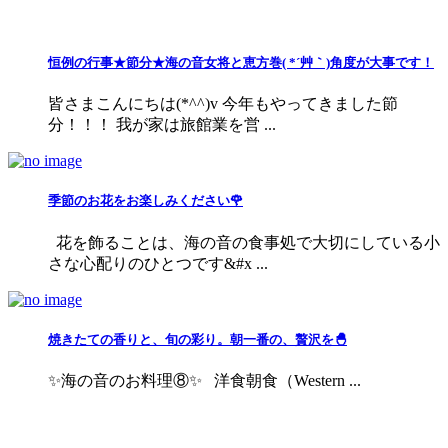
恒例の行事★節分★海の音女将と恵方巻( *´艸｀)角度が大事です！
皆さまこんにちは(*^^)v 今年もやってきました節
分！！！ 我が家は旅館業を営 ...
季節のお花をお楽しみください🌹
花を飾ることは、海の音の食事処で大切にしている小
さな心配りのひとつです&#x ...
焼きたての香りと、旬の彩り。朝一番の、贅沢を🐣
✨海の音のお料理⑧✨ 洋食朝食（Western ...