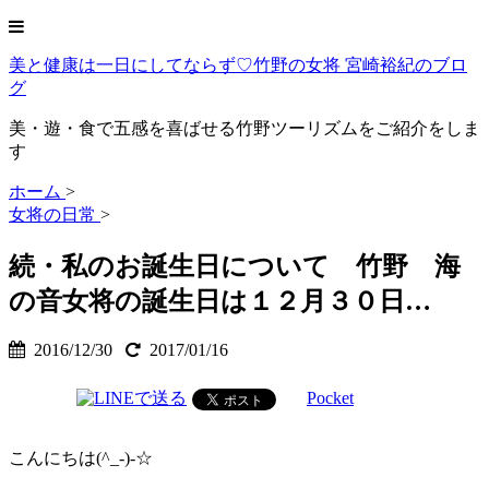
美と健康は一日にしてならず♡竹野の女将 宮崎裕紀のブロ
グ
美・遊・食で五感を喜ばせる竹野ツーリズムをご紹介をしま
す
ホーム
>
女将の日常
>
続・私のお誕生日について 竹野 海
の音女将の誕生日は１２月３０日…
2016/12/30
2017/01/16
Pocket
こんにちは(^_-)-☆