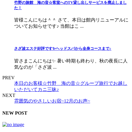
竹野の旅館 海の音☆客室へのTV貸し出しサービスを廃止しまし
た！
皆様こんにちは＾＾ さて、本日は館内リニューアルに
ついてお知らせです♪ 当館はこ ...
さざ波エステ好評です✨ヘッドスパから全身コースまで♪
皆さまこんにちは✨ 暑い時期も終わり、秋の夜長に人
気なのが「さざ波 ...
PREV
本日のお客様☆竹野 海の音☆グループ旅行でお越し
いただいてカニ三昧♪
NEXT
雰囲気のやさしいお宿~12月のお声~
NEW POST