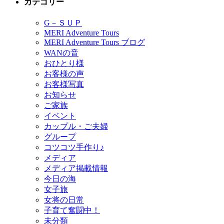
カテゴリー
G－ＳＵＰ
MERI Adventure Tours
MERI Adventure Tours ブログ
WANの音
おひとり様
お客様の声
お客様写真
お知らせ
ご家族
イベント
カップル・ご夫婦
グループ
コツコツ手作り♪
メディア
メディア掲載情報
今日の海
女子旅
女将の日常
子育て奮闘中！
未分類