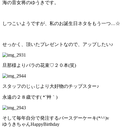
海の音女将のゆうきです。
しつこいようですが、私のお誕生日ネタをもう一つ…☆
せっかく、頂いたプレゼントなので、アップしたい♪
旦那様よりバラの花束♡２０本(笑)
スタッフのじぃじより大好物のチップスター♪
永遠の２８歳です( *´艸｀)
そして毎年自分で発注するバースデーケーキ(*^^)v
ゆうきちゃんHappyBirthday