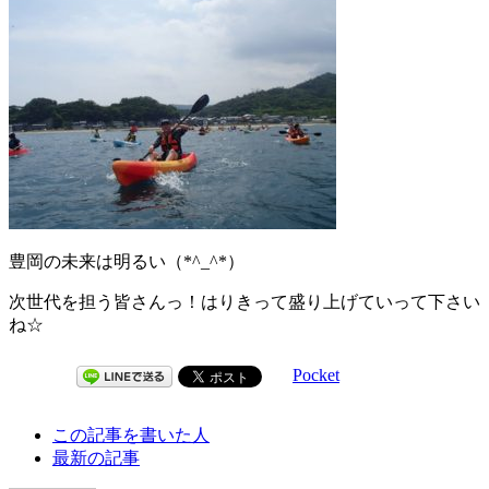
豊岡の未来は明るい（*^_^*）
次世代を担う皆さんっ！はりきって盛り上げていって下さい
ね☆
Pocket
The
この記事を書いた人
following
最新の記事
two