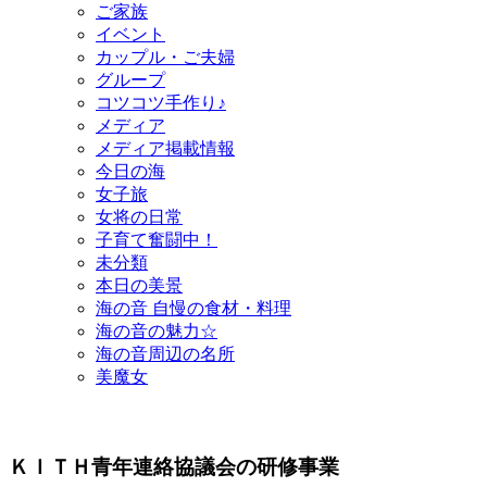
ご家族
イベント
カップル・ご夫婦
グループ
コツコツ手作り♪
メディア
メディア掲載情報
今日の海
女子旅
女将の日常
子育て奮闘中！
未分類
本日の美景
海の音 自慢の食材・料理
海の音の魅力☆
海の音周辺の名所
美魔女
ＫＩＴＨ青年連絡協議会の研修事業