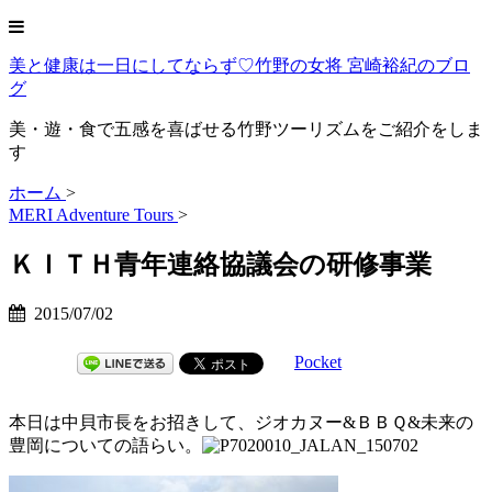
美と健康は一日にしてならず♡竹野の女将 宮崎裕紀のブロ
グ
美・遊・食で五感を喜ばせる竹野ツーリズムをご紹介をしま
す
ホーム
>
MERI Adventure Tours
>
ＫＩＴＨ青年連絡協議会の研修事業
2015/07/02
Pocket
本日は中貝市長をお招きして、ジオカヌー&ＢＢＱ&未来の
豊岡についての語らい。