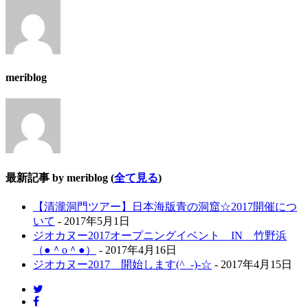
tabs
change
content
below.
meriblog
最新記事 by meriblog
(
全て見る
)
【清瀧洞門ツアー】日本海版青の洞窟☆2017開催につ
いて
- 2017年5月1日
ジオカヌー2017オープニングイベント IN 竹野浜
（●＾o＾●）
- 2017年4月16日
ジオカヌー2017 開始します(^_-)-☆
- 2017年4月15日