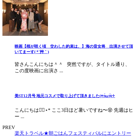
映画【桜が咲く頃 交わした約束は、】海の音女将 出演させて頂
いてまーす( *´艸｀)
皆さんこんにちは＾＾ 突然ですが、タイトル通り、
この度映画に出演さ ...
美ST12月号 地元コスメで取り上げて頂きました(⌯︎¤̴̶̷̀ω¤̴̶̷́)✧︎
こんにちは◡̈⃝︎⋆︎* ここ3日ほど暑いですね〜😵 先週はヒ
ー ...
PREV
楽天トラベル★朝ごはんフェスティバルにエントリー