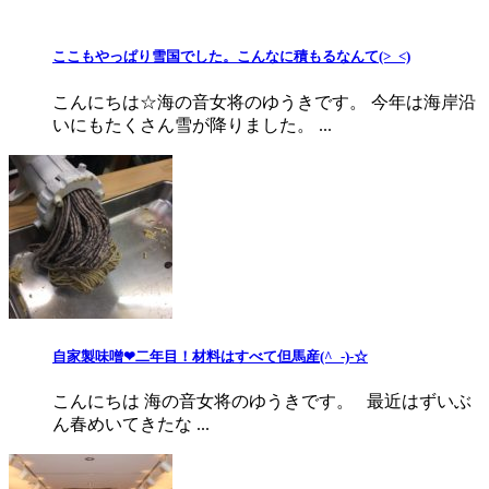
ここもやっぱり雪国でした。こんなに積もるなんて(>_<)
こんにちは☆海の音女将のゆうきです。 今年は海岸沿
いにもたくさん雪が降りました。 ...
自家製味噌❤二年目！材料はすべて但馬産(^_-)-☆
こんにちは 海の音女将のゆうきです。 最近はずいぶ
ん春めいてきたな ...