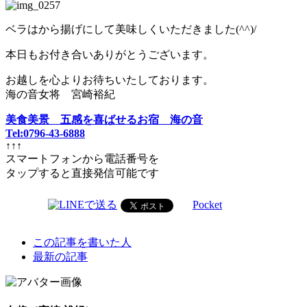
ベラはから揚げにして美味しくいただきました(^^)/
本日もお付き合いありがとうございます。
お越しを心よりお待ちいたしております。
海の音女将 宮崎裕紀
美食美景 五感を喜ばせるお宿 海の音
Tel:0796-43-6888
↑↑↑
スマートフォンから電話番号を
タップすると直接発信可能です
Pocket
The
この記事を書いた人
following
最新の記事
two
tabs
change
content