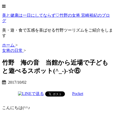
美と健康は一日にしてならず♡竹野の女将 宮崎裕紀のブロ
グ
美・遊・食で五感を喜ばせる竹野ツーリズムをご紹介をしま
す
ホーム
>
女将の日常
>
竹野 海の音 当館から近場で子ども
と遊べるスポット(^_-)-☆⑥
2017/10/02
Pocket
こんにちは(^^♪