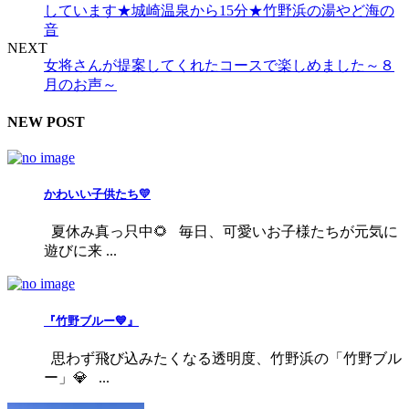
しています★城崎温泉から15分★竹野浜の湯やど海の
音
NEXT
女将さんが提案してくれたコースで楽しめました～８
月のお声～
NEW POST
かわいい子供たち💛
夏休み真っ只中🌻 毎日、可愛いお子様たちが元気に
遊びに来 ...
『竹野ブルー💙』
思わず飛び込みたくなる透明度、竹野浜の「竹野ブル
ー」💎 ...