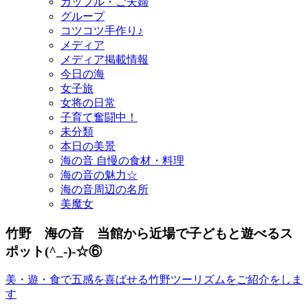
カップル・ご夫婦
グループ
コツコツ手作り♪
メディア
メディア掲載情報
今日の海
女子旅
女将の日常
子育て奮闘中！
未分類
本日の美景
海の音 自慢の食材・料理
海の音の魅力☆
海の音周辺の名所
美魔女
竹野 海の音 当館から近場で子どもと遊べるス
ポット(^_-)-☆⑥
美・遊・食で五感を喜ばせる竹野ツーリズムをご紹介をしま
す