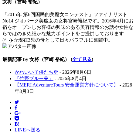
女将（宮崎 裕紀）
below.
「2015年 第6回国民的美魔女コンテスト」ファイナリスト
No14.ジオパーク美魔女の女将宮崎裕紀です。2016年4月にお
宿をオープンしお客様の興味のある美容情報のお話や女性な
らではのきめ細かな魅力ポイントをご提供しております
(^_-)-☆現在3児の母として日々パワフルに奮闘中。
最新記事 by 女将（宮崎 裕紀）
(
全て見る
)
かわいい子供たち💛
- 2026年8月6日
『竹野ブルー💙』
- 2026年8月4日
【MERI AdventureTours 安全運営方針について】
- 2026
年8月3日
B!
LINEへ送る