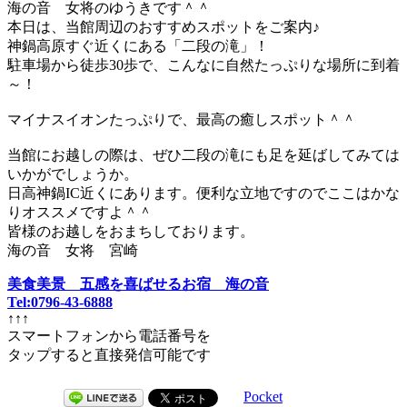
海の音 女将のゆうきです＾＾
本日は、当館周辺のおすすめスポットをご案内♪
神鍋高原すぐ近くにある「二段の滝」！
駐車場から徒歩30歩で、こんなに自然たっぷりな場所に到着
～！
マイナスイオンたっぷりで、最高の癒しスポット＾＾
当館にお越しの際は、ぜひ二段の滝にも足を延ばしてみては
いかがでしょうか。
日高神鍋IC近くにあります。便利な立地ですのでここはかな
りオススメですよ＾＾
皆様のお越しをおまちしております。
海の音 女将 宮崎
美食美景 五感を喜ばせるお宿 海の音
Tel:0796-43-6888
↑↑↑
スマートフォンから電話番号を
タップすると直接発信可能です
Pocket