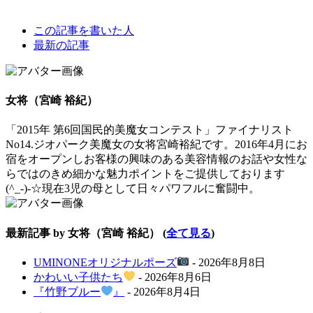
The
この記事を書いた人
following
最新の記事
two
tabs
change
content
女将（宮崎 裕紀）
below.
「2015年 第6回国民的美魔女コンテスト」ファイナリスト
No14.ジオパーク美魔女の女将宮崎裕紀です。2016年4月にお
宿をオープンしお客様の興味のある美容情報のお話や女性な
らではのきめ細かな魅力ポイントをご提供しております
(^_-)-☆現在3児の母として日々パワフルに奮闘中。
最新記事 by 女将（宮崎 裕紀）
(
全て見る
)
UMINONEオリジナルポーズ
- 2026年8月8日
かわいい子供たち
- 2026年8月6日
『竹野ブルー
』
- 2026年8月4日