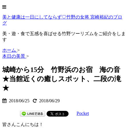
美と健康は一日にしてならず♡竹野の女将 宮崎裕紀のブロ
グ
美・遊・食で五感を喜ばせる竹野ツーリズムをご紹介をしま
す
ホーム
>
本日の美景
>
城崎から15分 竹野浜のお宿 海の音
★当館近くの癒しスポット、二段の滝
★
2018/06/25
2018/06/29
Pocket
皆さんこんにちは！