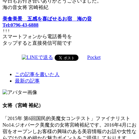
今日もお付き合いありがとうございました。
海の音女将 宮崎裕紀
美食美景 五感を喜ばせるお宿 海の音
Tel:0796-43-6888
↑↑↑
スマートフォンから電話番号を
タップすると直接発信可能です
Pocket
The
この記事を書いた人
following
最新の記事
two
tabs
change
content
女将（宮崎 裕紀）
below.
「2015年 第6回国民的美魔女コンテスト」ファイナリスト
No14.ジオパーク美魔女の女将宮崎裕紀です。2016年4月にお
宿をオープンしお客様の興味のある美容情報のお話や女性な
らではのきめ細かな魅力ポイントをご提供しております