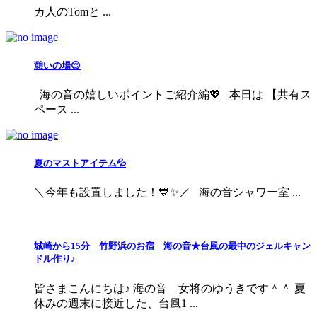
カ人のTomと ...
憩いの場😌
海の音の嬉しいポイントご紹介編💖 本日は 【共有ス
ペース ...
夏のマストアイテム💦
＼今年も設置しました！💙✨／ 海の音シャワー室 ...
城崎から15分 竹野浜のお宿 海の音★台風の最中のジェルキャン
ドル作り♪
皆さまこんにちは♪ 海の音 女将のゆうきです＾＾ 夏
休みの週末に接近した、台風1 ...