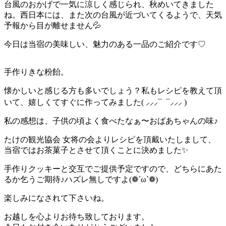
台風のおかげで一気に涼しく感じられ、秋めいてきました
ね。西日本には、また次の台風が近づいてくるようで、天気
予報から目が離せません💦
今日は当宿の美味しい、魅力のある一品のご紹介です♡
手作りきな粉飴。
懐かしいと感じる方も多いでしょう？私もレシピを教えて頂
いて、嬉しくてすぐに作ってみました( ⸝⸝⸝¯ ¯⸝⸝⸝ )
私の感想は、子供の頃よく食べたなぁ〜おばあちゃんの味♪
たけの観光協会 女将の会よりレシピを頂戴いたしまして、
当宿ではお茶菓子とさせて頂くことに決めました✨
手作りクッキーと交互でご提供予定ですので、どちらにあた
るか乞うご期待♪ハズレ無しですよ(❁︎´ω`❁︎)
楽しみになされて下さいね。
お越しを心よりお待ち致しております。