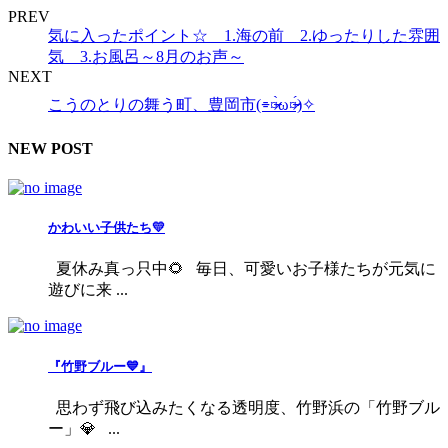
PREV
気に入ったポイント☆ 1.海の前 2.ゆったりした雰囲
気 3.お風呂～8月のお声～
NEXT
こうのとりの舞う町、豊岡市(⌯︎¤̴̶̷̀ω¤̴̶̷́)✧︎
NEW POST
かわいい子供たち💛
夏休み真っ只中🌻 毎日、可愛いお子様たちが元気に
遊びに来 ...
『竹野ブルー💙』
思わず飛び込みたくなる透明度、竹野浜の「竹野ブル
ー」💎 ...