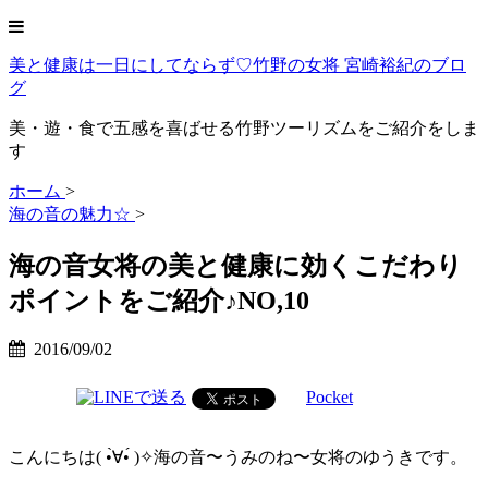
美と健康は一日にしてならず♡竹野の女将 宮崎裕紀のブロ
グ
美・遊・食で五感を喜ばせる竹野ツーリズムをご紹介をしま
す
ホーム
>
海の音の魅力☆
>
海の音女将の美と健康に効くこだわり
ポイントをご紹介♪NO,10
2016/09/02
Pocket
こんにちは( •̀∀•́ )✧海の音〜うみのね〜女将のゆうきです。