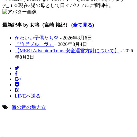
(^_-)-☆現在3児の母として日々パワフルに奮闘中。
最新記事 by 女将（宮崎 裕紀）
(
全て見る
)
かわいい子供たち💛
- 2026年8月6日
『竹野ブルー💙』
- 2026年8月4日
【MERI AdventureTours 安全運営方針について】
- 2026
年8月3日
B!
LINEへ送る
-
海の音の魅力☆