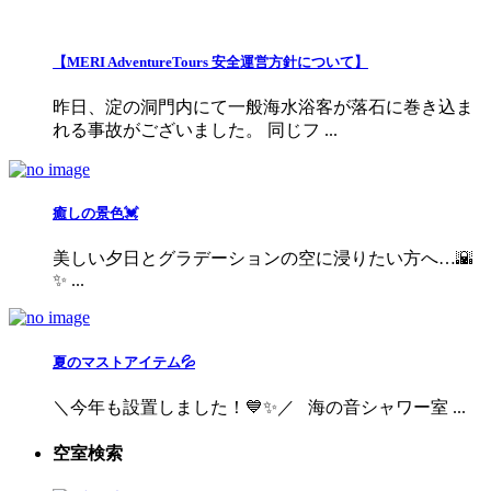
【MERI AdventureTours 安全運営方針について】
昨日、淀の洞門内にて一般海水浴客が落石に巻き込ま
れる事故がございました。 同じフ ...
癒しの景色💓
美しい夕日とグラデーションの空に浸りたい方へ…🌇
✨ ...
夏のマストアイテム💦
＼今年も設置しました！💙✨／ 海の音シャワー室 ...
空室検索