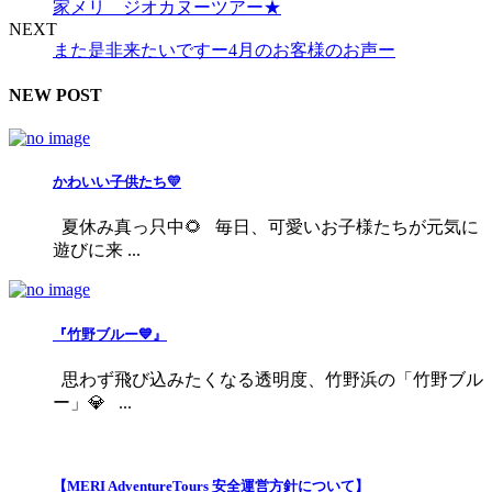
家メリ ジオカヌーツアー★
NEXT
また是非来たいですー4月のお客様のお声ー
NEW POST
かわいい子供たち💛
夏休み真っ只中🌻 毎日、可愛いお子様たちが元気に
遊びに来 ...
『竹野ブルー💙』
思わず飛び込みたくなる透明度、竹野浜の「竹野ブル
ー」💎 ...
【MERI AdventureTours 安全運営方針について】