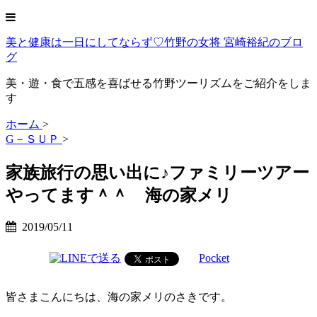
美と健康は一日にしてならず♡竹野の女将 宮崎裕紀のブロ
グ
美・遊・食で五感を喜ばせる竹野ツーリズムをご紹介をしま
す
ホーム
>
G－ＳＵＰ
>
家族旅行の思い出に♪ファミリーツアー
やってます＾＾ 海の家メリ
2019/05/11
Pocket
皆さまこんにちは、海の家メリのさきです。