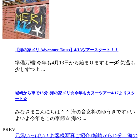
【海の家メリ Adventure Tours】4/13ツアースタート！！
準備万端!今年も4月13日から始まりますよー🛶 気温も
少しずつ上 ...
城崎から車で15分♪海の家メリ☆今年もカヌーツアー4/17よりスタ
ート☆
みなさまこんにちは＾＾ 海の音女将のゆうきです♪ い
よいよ今年もこの季節☆ 海の ...
PREV
元気いっぱい！お客様写真ご紹介♪城崎から15分 海の