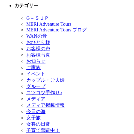
カテゴリー
G－ＳＵＰ
MERI Adventure Tours
MERI Adventure Tours ブログ
WANの音
おひとり様
お客様の声
お客様写真
お知らせ
ご家族
イベント
カップル・ご夫婦
グループ
コツコツ手作り♪
メディア
メディア掲載情報
今日の海
女子旅
女将の日常
子育て奮闘中！