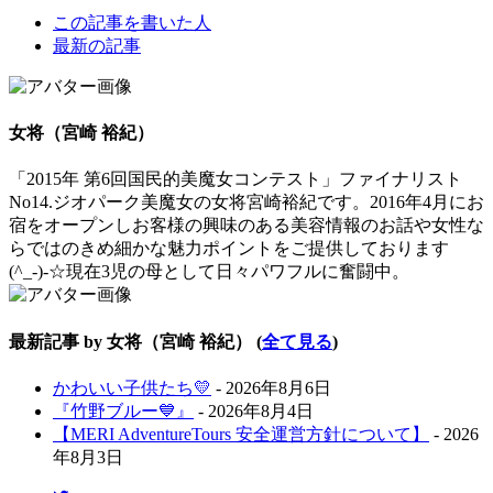
The
この記事を書いた人
following
最新の記事
two
tabs
change
content
女将（宮崎 裕紀）
below.
「2015年 第6回国民的美魔女コンテスト」ファイナリスト
No14.ジオパーク美魔女の女将宮崎裕紀です。2016年4月にお
宿をオープンしお客様の興味のある美容情報のお話や女性な
らではのきめ細かな魅力ポイントをご提供しております
(^_-)-☆現在3児の母として日々パワフルに奮闘中。
最新記事 by 女将（宮崎 裕紀）
(
全て見る
)
かわいい子供たち💛
- 2026年8月6日
『竹野ブルー💙』
- 2026年8月4日
【MERI AdventureTours 安全運営方針について】
- 2026
年8月3日