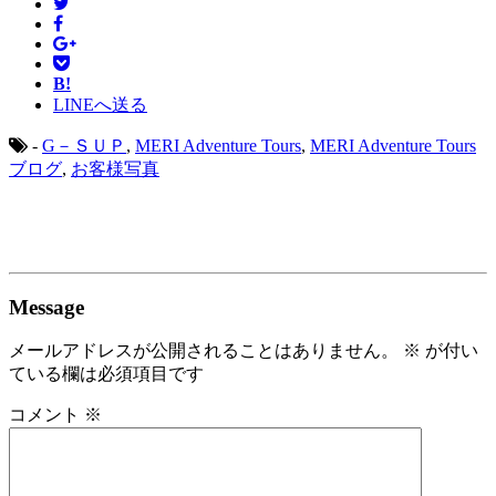
B!
LINEへ送る
-
G－ＳＵＰ
,
MERI Adventure Tours
,
MERI Adventure Tours
ブログ
,
お客様写真
Message
メールアドレスが公開されることはありません。
※
が付い
ている欄は必須項目です
コメント
※