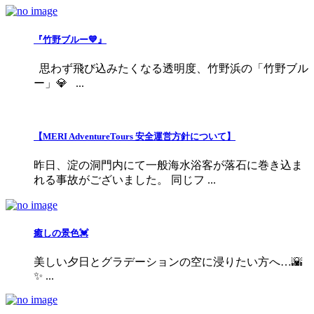
『竹野ブルー💙』
思わず飛び込みたくなる透明度、竹野浜の「竹野ブル
ー」💎 ...
【MERI AdventureTours 安全運営方針について】
昨日、淀の洞門内にて一般海水浴客が落石に巻き込ま
れる事故がございました。 同じフ ...
癒しの景色💓
美しい夕日とグラデーションの空に浸りたい方へ…🌇
✨ ...