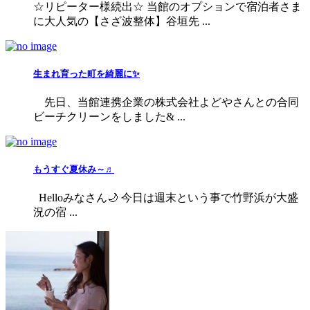
☆リピーター様続出☆ 当館のオプションで宿泊者さま
に大人気の【さざ波整体】谷垣先 ...
生まれ育った町を綺麗に✨
先日、当館連携企業の株式会社よどやさんとの合同
ビーチクリーンをしました& ...
もうすぐ夏休み～♬
Helloみなさん🌙 今日は週末という事で竹野浜が大盛
況の宿 ...