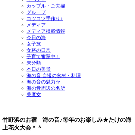
カップル・ご夫婦
グループ
コツコツ手作り♪
メディア
メディア掲載情報
今日の海
女子旅
女将の日常
子育て奮闘中！
未分類
本日の美景
海の音 自慢の食材・料理
海の音の魅力☆
海の音周辺の名所
美魔女
竹野浜のお宿 海の音♪毎年のお楽しみ★たけの海
上花火大会＾＾