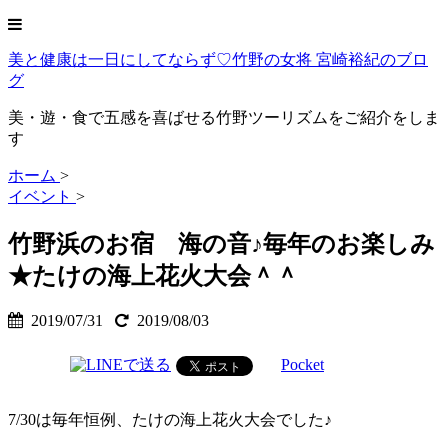
美と健康は一日にしてならず♡竹野の女将 宮崎裕紀のブロ
グ
美・遊・食で五感を喜ばせる竹野ツーリズムをご紹介をしま
す
ホーム
>
イベント
>
竹野浜のお宿 海の音♪毎年のお楽しみ
★たけの海上花火大会＾＾
2019/07/31
2019/08/03
Pocket
7/30は毎年恒例、たけの海上花火大会でした♪