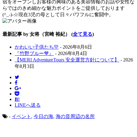
宿をオープンしお客様の興味のある美容情報のお話や女性な
らではのきめ細かな魅力ポイントをご提供しております
(^_-)-☆現在3児の母として日々パワフルに奮闘中。
最新記事 by 女将（宮崎 裕紀）
(
全て見る
)
かわいい子供たち💛
- 2026年8月6日
『竹野ブルー💙』
- 2026年8月4日
【MERI AdventureTours 安全運営方針について】
- 2026
年8月3日
B!
LINEへ送る
-
イベント
,
今日の海
,
海の音周辺の名所