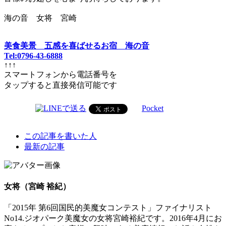
海の音 女将 宮崎
美食美景 五感を喜ばせるお宿 海の音
Tel:0796-43-6888
↑↑↑
スマートフォンから電話番号を
タップすると直接発信可能です
Pocket
The
この記事を書いた人
following
最新の記事
two
tabs
change
content
女将（宮崎 裕紀）
below.
「2015年 第6回国民的美魔女コンテスト」ファイナリスト
No14.ジオパーク美魔女の女将宮崎裕紀です。2016年4月にお