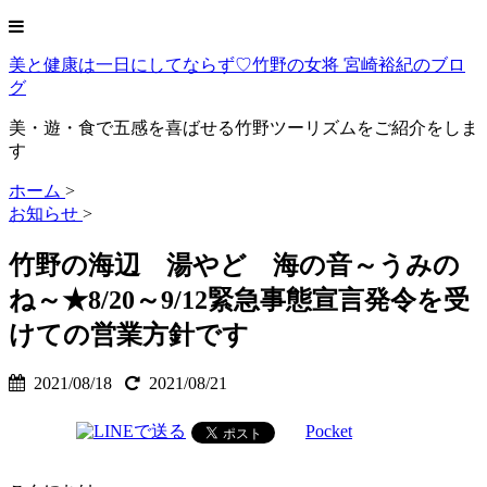
美と健康は一日にしてならず♡竹野の女将 宮崎裕紀のブロ
グ
美・遊・食で五感を喜ばせる竹野ツーリズムをご紹介をしま
す
ホーム
>
お知らせ
>
竹野の海辺 湯やど 海の音～うみの
ね～★8/20～9/12緊急事態宣言発令を受
けての営業方針です
2021/08/18
2021/08/21
Pocket