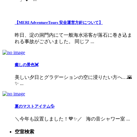
【MERI AdventureTours 安全運営方針について】
昨日、淀の洞門内にて一般海水浴客が落石に巻き込ま
れる事故がございました。 同じフ ...
癒しの景色💓
美しい夕日とグラデーションの空に浸りたい方へ…🌇
✨ ...
夏のマストアイテム💦
＼今年も設置しました！💙✨／ 海の音シャワー室 ...
空室検索