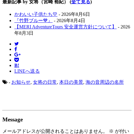
最新記事 by 女将（宮崎 裕紀）
(
全て見る
)
かわいい子供たち💛
- 2026年8月6日
『竹野ブルー💙』
- 2026年8月4日
【MERI AdventureTours 安全運営方針について】
- 2026
年8月3日
B!
LINEへ送る
-
お知らせ
,
女将の日常
,
本日の美景
,
海の音周辺の名所
Message
メールアドレスが公開されることはありません。
※
が付い