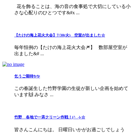
花を飾ることは、海の音の食事処で大切にしている小
さな心配りのひとつです&#x ...
【たけの海上花火大会】7/30(火) 空室が出ました☆
毎年恒例の【たけの海上花火大会🎆】 数部屋空室が
出ました&# ...
乞うご期待✨✨
この春誕生した竹野学園の生徒が新しい企画を始めて
います🙌 みなさ ...
竹野 各地で一斉クリーン作戦！(^_-)-☆
皆さんこんにちは。 日曜日いかがお過ごしでしょう