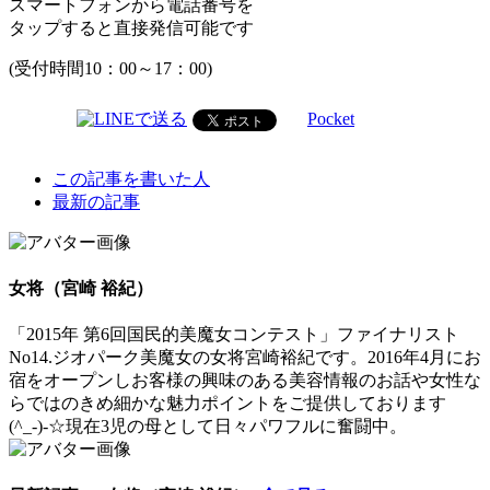
スマートフォンから電話番号を
タップすると直接発信可能です
(受付時間10：00～17：00)
Pocket
The
この記事を書いた人
following
最新の記事
two
tabs
change
content
女将（宮崎 裕紀）
below.
「2015年 第6回国民的美魔女コンテスト」ファイナリスト
No14.ジオパーク美魔女の女将宮崎裕紀です。2016年4月にお
宿をオープンしお客様の興味のある美容情報のお話や女性な
らではのきめ細かな魅力ポイントをご提供しております
(^_-)-☆現在3児の母として日々パワフルに奮闘中。