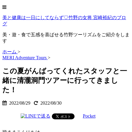
美と健康は一日にしてならず♡竹野の女将 宮崎裕紀のブロ
グ
美・遊・食で五感を喜ばせる竹野ツーリズムをご紹介をしま
す
ホーム
>
MERI Adventure Tours
>
この夏がんばってくれたスタッフと一
緒に清瀧洞門ツアーに行ってきまし
た！
2022/08/29
2022/08/30
Pocket