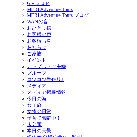
G－ＳＵＰ
MERI Adventure Tours
MERI Adventure Tours ブログ
WANの音
おひとり様
お客様の声
お客様写真
お知らせ
ご家族
イベント
カップル・ご夫婦
グループ
コツコツ手作り♪
メディア
メディア掲載情報
今日の海
女子旅
女将の日常
子育て奮闘中！
未分類
本日の美景