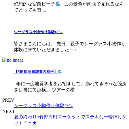
幻想的な宿前ビーチ
この景色が肉眼で見れるなん
てとっても贅 ...
シーグラス小物作り体験(^^♪
皆さまこんにちは。 先日、親子でシーグラス小物作り
体験に来ていただきました～♪ ...
【MERI洞窟調査の様子】
年に一度地質学者をお招きして、崩れてきそうな箇所
を目視にて点検。 ツアーの構 ...
PREV
シーグラス小物作り体験(^^♪
NEXT
夏の終わり♪竹野海町マーケットでステキな一輪挿しゲ
ット＾＾★