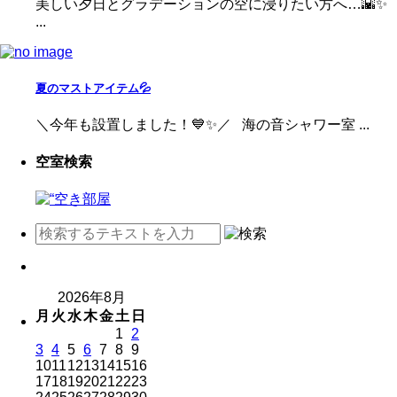
美しい夕日とグラデーションの空に浸りたい方へ…🌇✨
...
夏のマストアイテム💦
＼今年も設置しました！💙✨／ 海の音シャワー室 ...
空室検索
2026年8月
月
火
水
木
金
土
日
1
2
3
4
5
6
7
8
9
10
11
12
13
14
15
16
17
18
19
20
21
22
23