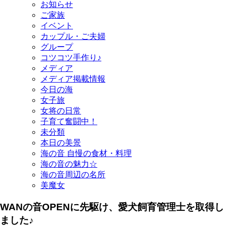
お知らせ
ご家族
イベント
カップル・ご夫婦
グループ
コツコツ手作り♪
メディア
メディア掲載情報
今日の海
女子旅
女将の日常
子育て奮闘中！
未分類
本日の美景
海の音 自慢の食材・料理
海の音の魅力☆
海の音周辺の名所
美魔女
WANの音OPENに先駆け、愛犬飼育管理士を取得し
ました♪