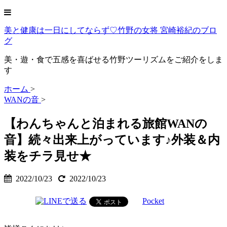
美と健康は一日にしてならず♡竹野の女将 宮崎裕紀のブロ
グ
美・遊・食で五感を喜ばせる竹野ツーリズムをご紹介をしま
す
ホーム
>
WANの音
>
【わんちゃんと泊まれる旅館WANの
音】続々出来上がっています♪外装＆内
装をチラ見せ★
2022/10/23
2022/10/23
Pocket