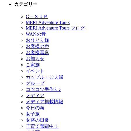
カテゴリー
G－ＳＵＰ
MERI Adventure Tours
MERI Adventure Tours ブログ
WANの音
おひとり様
お客様の声
お客様写真
お知らせ
ご家族
イベント
カップル・ご夫婦
グループ
コツコツ手作り♪
メディア
メディア掲載情報
今日の海
女子旅
女将の日常
子育て奮闘中！