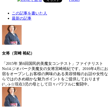
The
この記事を書いた人
following
最新の記事
two
tabs
change
content
below.
女将（宮崎 裕紀）
「2015年 第6回国民的美魔女コンテスト」ファイナリスト
No14.ジオパーク美魔女の女将宮崎裕紀です。2016年4月にお
宿をオープンしお客様の興味のある美容情報のお話や女性な
らではのきめ細かな魅力ポイントをご提供しております
(^_-)-☆現在3児の母として日々パワフルに奮闘中。