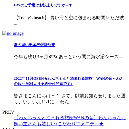
GWのご予定はお決まりですか～❣️
【Today's beach】 青い海と空に包まれる時間✨ ただ波
...
夏の思い出🌊🎆🛶🐶🐾💗
今年も残り3ヶ月🍂🍠 あっという間に海水浴シーズ ...
2022年11月OPEN★わんちゃんと泊まれる旅館 WANの音～わん
のね～ 9/24より予約受付開始です♪
皆さまこんにちは＾＾ さて、以前お知らせしました通
り、いよいよ11/1に わん ...
PREV
【わんちゃんと泊まれる旅館WANの音】わんちゃんも
飼い主さんも嬉しい♪こだわりアメニティ★