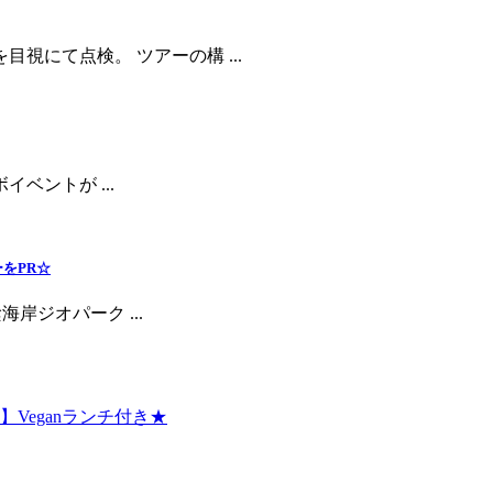
にて点検。 ツアーの構 ...
ボイベントが ...
をPR☆
岸ジオパーク ...
】Veganランチ付き★