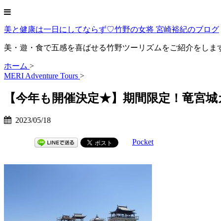
美と健康は一日にしてならず♡竹野の女将 宮崎裕紀のブログ
美・遊・食で五感を喜ばせる竹野ツーリズムをご紹介をしま
ホーム
>
MERI Adventure Tours
>
【今年も開催決定★】期間限定！竜宮城
2023/05/18
Pocket