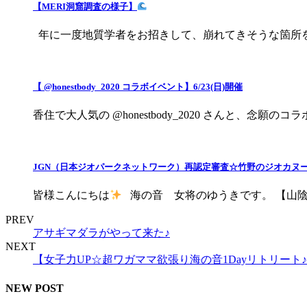
【MERI洞窟調査の様子】
年に一度地質学者をお招きして、崩れてきそうな箇所を目視
【 @honestbody_2020 コラボイベント】6/23(日)開催
香住で大人気の @honestbody_2020 さんと、念願のコラ
JGN（日本ジオパークネットワーク）再認定審査☆竹野のジオカヌー
皆様こんにちは
海の音 女将のゆうきです。 【山陰海
PREV
アサギマダラがやって来た♪
NEXT
【女子力UP☆超ワガママ欲張り海の音1Dayリトリート♪
NEW POST