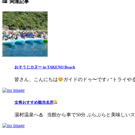
関連記事
おそうじカヌー in TAKENO Beach
皆さん、こんにちは
ガイドのドゥ〜です♪ “トライやるウ
女将おすすめ観光名所
湯村温泉へ♨ 当館から車で50分 ぶらぶらと美味しいスィー