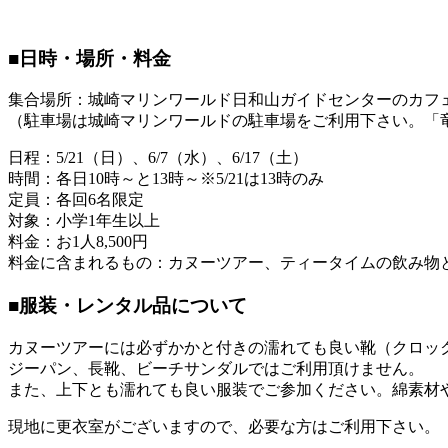
■日時・場所・料金
集合場所：城崎マリンワールド日和山ガイドセンターのカフ
（駐車場は城崎マリンワールドの駐車場をご利用下さい。「
日程：5/21（日）、6/7（水）、6/17（土）
時間：各日10時～と13時～※5/21は13時のみ
定員：各回6名限定
対象：小学1年生以上
料金：お1人8,500円
料金に含まれるもの：カヌーツアー、ティータイムの飲み物
■服装・レンタル品について
カヌーツアーには必ずかかと付きの濡れても良い靴（クロッ
ジーパン、長靴、ビーチサンダルではご利用頂けません。
また、上下とも濡れても良い服装でご参加ください。綿素材
現地に更衣室がございますので、必要な方はご利用下さい。