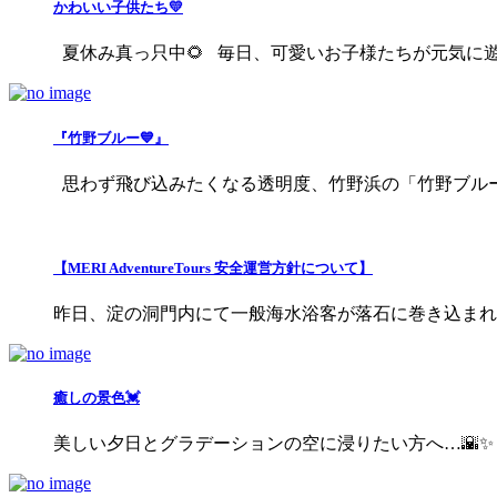
かわいい子供たち💛
夏休み真っ只中🌻 毎日、可愛いお子様たちが元気に遊びに
『竹野ブルー💙』
思わず飛び込みたくなる透明度、竹野浜の「竹野ブルー」
【MERI AdventureTours 安全運営方針について】
昨日、淀の洞門内にて一般海水浴客が落石に巻き込まれる事
癒しの景色💓
美しい夕日とグラデーションの空に浸りたい方へ…🌇✨ ..