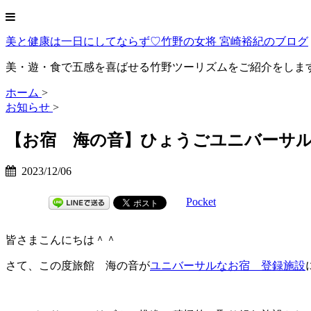
美と健康は一日にしてならず♡竹野の女将 宮崎裕紀のブログ
美・遊・食で五感を喜ばせる竹野ツーリズムをご紹介をしま
ホーム
>
お知らせ
>
【お宿 海の音】ひょうごユニバーサル
2023/12/06
Pocket
皆さまこんにちは＾＾
さて、この度旅館 海の音が
ユニバーサルなお宿 登録施設