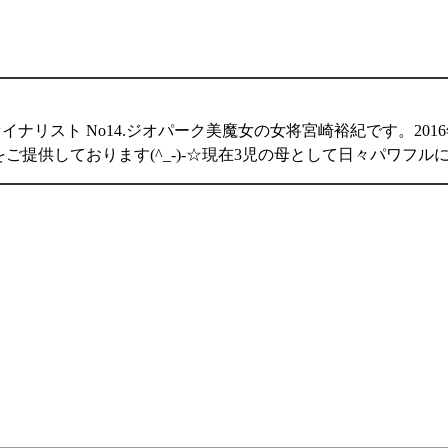
ァイナリスト No14.ジオパーク美魔女の女将宮崎裕紀です。2
提供しております(^_-)-☆現在3児の母として日々パワフル