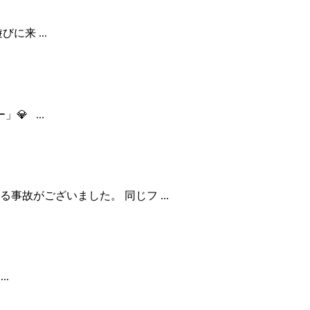
来 ...
 ...
故がございました。 同じフ ...
.