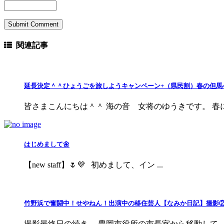
関連記事
延長決定＾＾ひょうごを旅しようキャンペーン+（県民割）春の但馬
皆さまこんにちは＾＾ 海の音 女将のゆうきです。 春にな
はじめまして🌼
【new staff】🌷💜 初めまして、イン ...
竹野浜で奮闘中！せやねん！出演中の移住芸人【なみか日記】撮影
撮影最終日の続き… 豊岡市役所の市長室から移動して、次