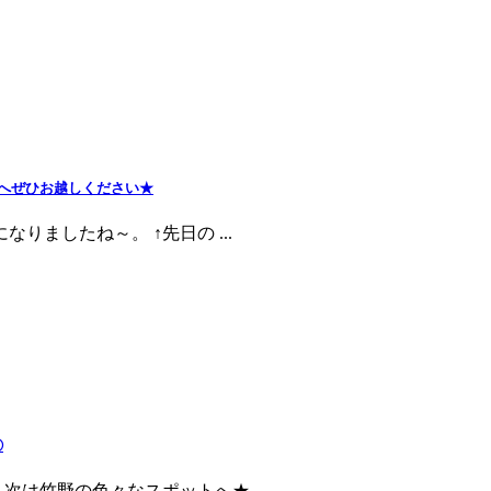
へぜひお越しください★
りましたね～。 ↑先日の ...
②
は竹野の色々なスポットへ★ ...