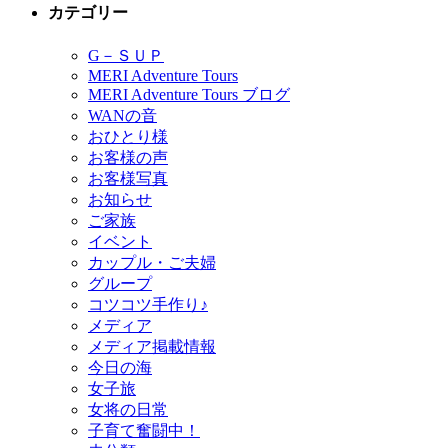
カテゴリー
G－ＳＵＰ
MERI Adventure Tours
MERI Adventure Tours ブログ
WANの音
おひとり様
お客様の声
お客様写真
お知らせ
ご家族
イベント
カップル・ご夫婦
グループ
コツコツ手作り♪
メディア
メディア掲載情報
今日の海
女子旅
女将の日常
子育て奮闘中！