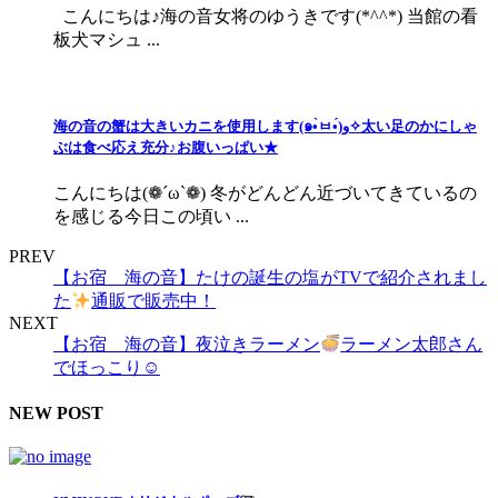
こんにちは♪海の音女将のゆうきです(*^^*) 当館の看
板犬マシュ ...
海の音の蟹は大きいカニを使用します(๑•̀ㅂ•́)و✧太い足のかにしゃ
ぶは食べ応え充分♪お腹いっぱい★
こんにちは(❁︎´ω`❁︎) 冬がどんどん近づいてきているの
を感じる今日この頃い ...
PREV
【お宿 海の音】たけの誕生の塩がTVで紹介されまし
た
通販で販売中！
NEXT
【お宿 海の音】夜泣きラーメン
ラーメン太郎さん
でほっこり☺
NEW POST