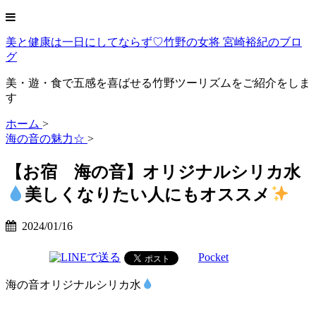
美と健康は一日にしてならず♡竹野の女将 宮崎裕紀のブロ
グ
美・遊・食で五感を喜ばせる竹野ツーリズムをご紹介をしま
す
ホーム
>
海の音の魅力☆
>
【お宿 海の音】オリジナルシリカ水
美しくなりたい人にもオススメ
2024/01/16
Pocket
海の音オリジナルシリカ水