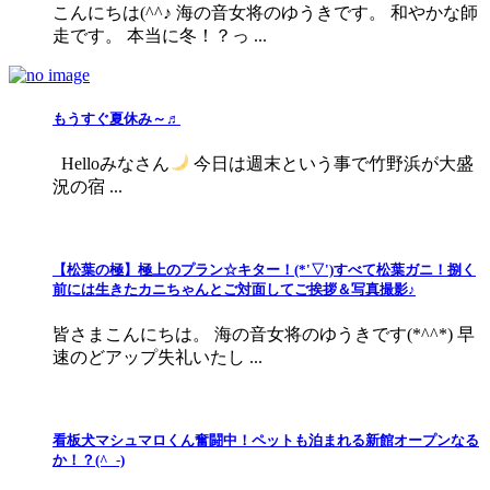
こんにちは(^^♪ 海の音女将のゆうきです。 和やかな師
走です。 本当に冬！？っ ...
もうすぐ夏休み～♬
Helloみなさん
今日は週末という事で竹野浜が大盛
況の宿 ...
【松葉の極】極上のプラン☆キター！(*'▽')すべて松葉ガニ！捌く
前には生きたカニちゃんとご対面してご挨拶＆写真撮影♪
皆さまこんにちは。 海の音女将のゆうきです(*^^*) 早
速のどアップ失礼いたし ...
看板犬マシュマロくん奮闘中！ペットも泊まれる新館オープンなる
か！？(^_-)