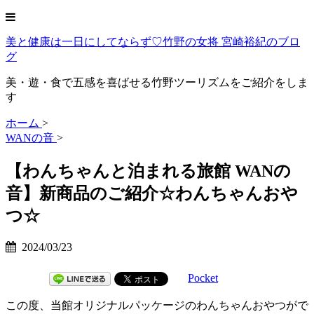
美と健康は一日にしてならず♡竹野の女将 宮崎裕紀のブロ
グ
美・遊・食で五感を喜ばせる竹野ツーリズムをご紹介をしま
す
ホーム
>
WANの音
>
【わんちゃんと泊まれる旅館 WANの
音】新商品のご紹介☆わんちゃんおや
つ☆
2024/03/23
Pocket
この度、当館オリジナルパッケージのわんちゃんおやつがで