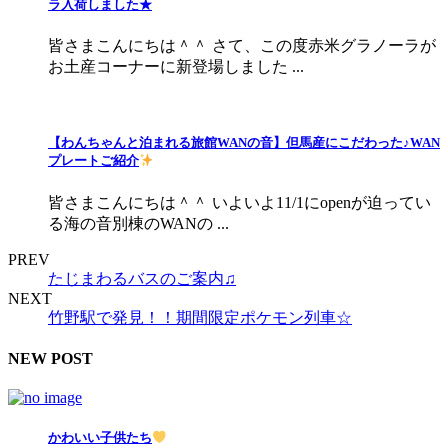
ラ入荷しました★
皆さまこんにちは＾＾ さて、この度赤米グラノーラが
お土産コーナーに新登場しました ...
【わんちゃんと泊まれる旅館WANの音】但馬産にこだわった♪WAN
プレートご紹介
皆さまこんにちは＾＾ いよいよ11/1にopenが迫ってい
る海の音別棟のWANの ...
PREV
たじまわるバスのご案内♫
NEXT
竹野駅で発見！！期間限定ポケモン列車☆
NEW POST
かわいい子供たち