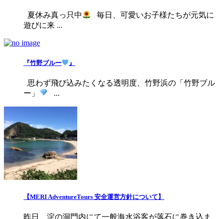
夏休み真っ只中
毎日、可愛いお子様たちが元気に
遊びに来 ...
『竹野ブルー
』
思わず飛び込みたくなる透明度、竹野浜の「竹野ブル
ー」
...
【MERI AdventureTours 安全運営方針について】
昨日、淀の洞門内にて一般海水浴客が落石に巻き込ま