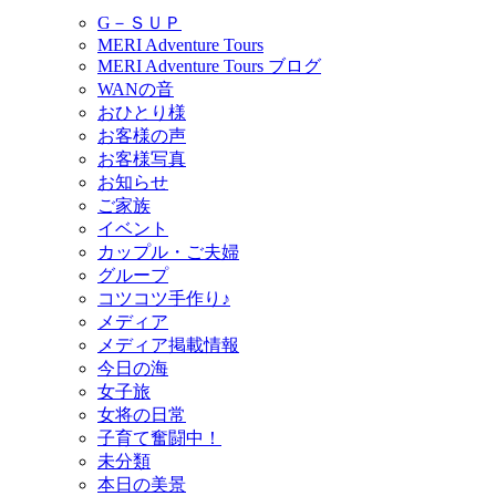
G－ＳＵＰ
MERI Adventure Tours
MERI Adventure Tours ブログ
WANの音
おひとり様
お客様の声
お客様写真
お知らせ
ご家族
イベント
カップル・ご夫婦
グループ
コツコツ手作り♪
メディア
メディア掲載情報
今日の海
女子旅
女将の日常
子育て奮闘中！
未分類
本日の美景