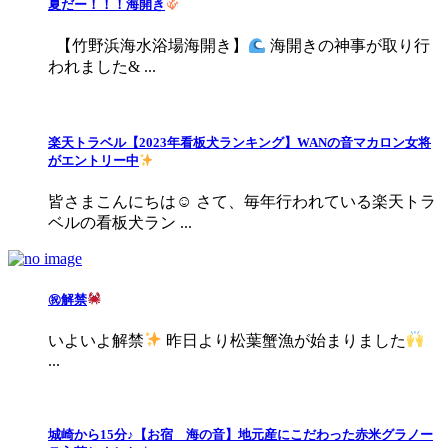
夏だー！！！海開き
【竹野浜海水浴場海開き】
海開きの神事が取り行
われました& ...
楽天トラベル【2023年看板犬ランキング】WANの音マカロン女将
がエントリー中
皆さまこんにちは☺ さて、毎年行われている楽天トラ
ベルの看板犬ラン ...
㊗解禁
いよいよ解禁
昨日より松葉蟹漁が始まりました
...
城崎から15分♪【お宿 海の音】地元産にこだわった赤米グラノー