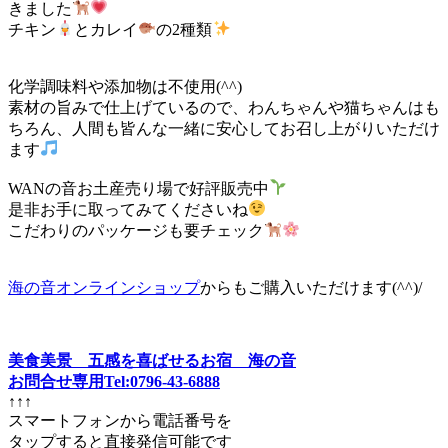
きました
チキン
とカレイ
の2種類
化学調味料や添加物は不使用(^^)
素材の旨みで仕上げているので、わんちゃんや猫ちゃんはも
ちろん、人間も皆んな一緒に安心してお召し上がりいただけ
ます
WANの音お土産売り場で好評販売中
是非お手に取ってみてくださいね
こだわりのパッケージも要チェック
海の音オンラインショップ
からもご購入いただけます(^^)/
美食美景 五感を喜ばせるお宿 海の音
お問合せ専用Tel:0796-43-6888
↑↑↑
スマートフォンから電話番号を
タップすると直接発信可能です