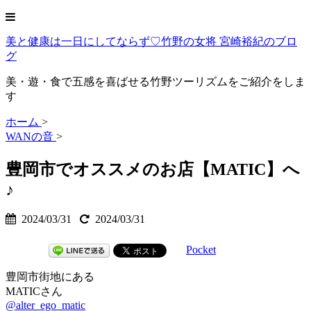
美と健康は一日にしてならず♡竹野の女将 宮崎裕紀のブロ
グ
美・遊・食で五感を喜ばせる竹野ツーリズムをご紹介をしま
す
ホーム
>
WANの音
>
豊岡市でオススメのお店【MATIC】へ
♪
2024/03/31
2024/03/31
Pocket
豊岡市街地にある
MATICさん
@alter_ego_matic