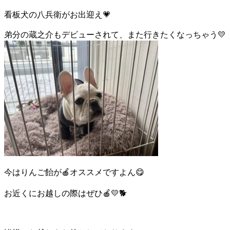
看板犬の八兵衛がお出迎え💗
弟分の蔵之介もデビューされて、また行きたくなっちゃう💛
今はりんご飴が🍎オススメですよん😋
お近くにお越しの際はぜひ🍎💛🐕