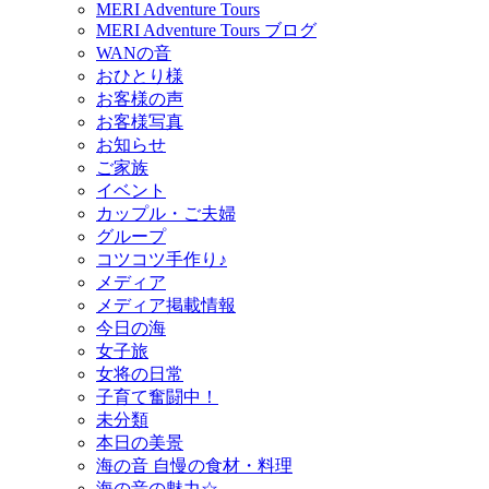
MERI Adventure Tours
MERI Adventure Tours ブログ
WANの音
おひとり様
お客様の声
お客様写真
お知らせ
ご家族
イベント
カップル・ご夫婦
グループ
コツコツ手作り♪
メディア
メディア掲載情報
今日の海
女子旅
女将の日常
子育て奮闘中！
未分類
本日の美景
海の音 自慢の食材・料理
海の音の魅力☆