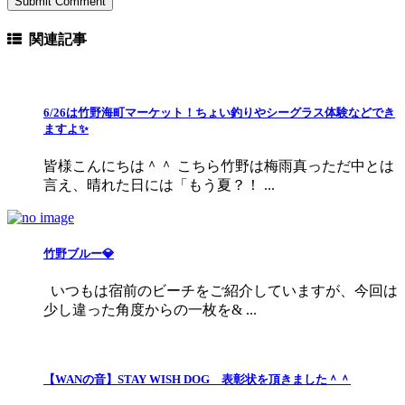
関連記事
6/26は竹野海町マーケット！ちょい釣りやシーグラス体験などでき
ますよ✨
皆様こんにちは＾＾ こちら竹野は梅雨真っただ中とは
言え、晴れた日には「もう夏？！ ...
竹野ブルー💎
いつもは宿前のビーチをご紹介していますが、今回は
少し違った角度からの一枚を& ...
【WANの音】STAY WISH DOG 表彰状を頂きました＾＾