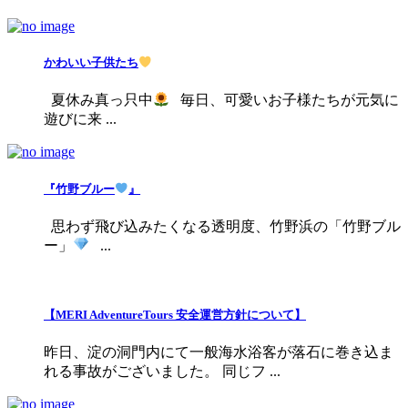
かわいい子供たち
夏休み真っ只中
毎日、可愛いお子様たちが元気に
遊びに来 ...
『竹野ブルー
』
思わず飛び込みたくなる透明度、竹野浜の「竹野ブル
ー」
...
【MERI AdventureTours 安全運営方針について】
昨日、淀の洞門内にて一般海水浴客が落石に巻き込ま
れる事故がございました。 同じフ ...