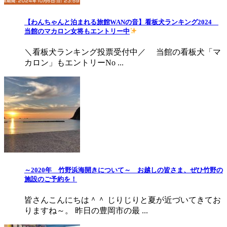
【わんちゃんと泊まれる旅館WANの音】看板犬ランキング2024
当館のマカロン女将もエントリー中
＼看板犬ランキング投票受付中／ 当館の看板犬「マ
カロン」もエントリーNo ...
～2020年 竹野浜海開きについて～ お越しの皆さま、ぜひ竹野の
施設のご予約を！
皆さんこんにちは＾＾ じりじりと夏が近づいてきてお
りますね～。 昨日の豊岡市の最 ...