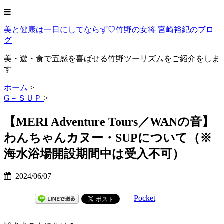
美と健康は一日にしてならず♡竹野の女将 宮崎裕紀のブロ
グ
美・遊・食で五感を喜ばせる竹野ツーリズムをご紹介をしま
す
ホーム
>
G－ＳＵＰ
>
【MERI Adventure Tours／WANの音】
わんちゃんカヌー・SUPについて（※
海水浴場開設期間中は受入不可）
2024/06/07
Pocket