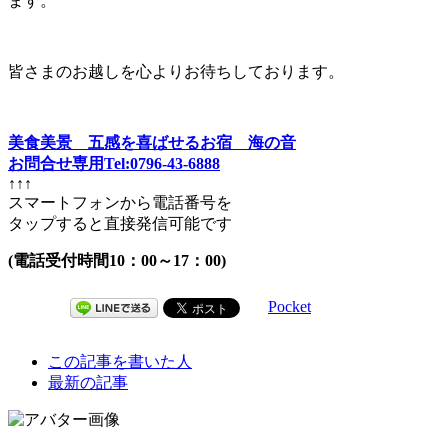
ます。
皆さまのお越しを心よりお待ちしております。
美食美景 五感を喜ばせるお宿 海の音
お問合せ専用Tel:0796-43-6888
↑↑↑
スマートフォンから電話番号を
タップすると直接発信可能です
(電話受付時間10：00～17：00)
Pocket
The
この記事を書いた人
following
最新の記事
two
tabs
change