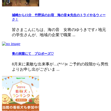
城崎から15分 竹野浜のお宿 海の音★先生のトライやるウィー
ク！
皆さまこんにちは、海の音 女将のゆうきです♪ 地元
の学生さんが、地域の企業で職業 ...
青の洞窟にて プロポーズ♡
8月末に素敵な出来事が…(*^^)v ご予約の段階から男性
よりお申し出がございま ...