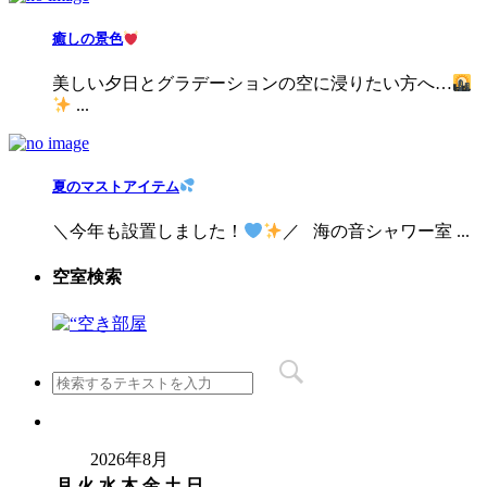
癒しの景色
美しい夕日とグラデーションの空に浸りたい方へ…
...
夏のマストアイテム
＼今年も設置しました！
／ 海の音シャワー室 ...
空室検索
2026年8月
月
火
水
木
金
土
日