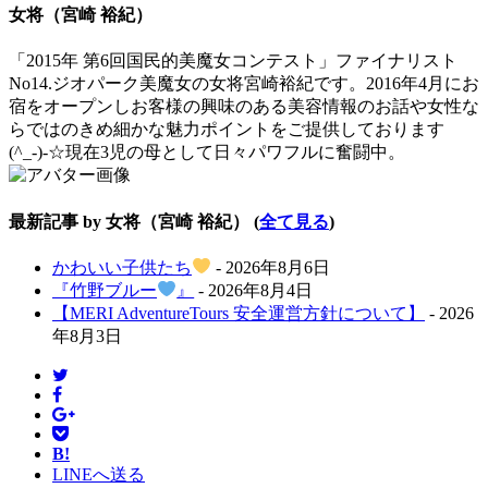
content
女将（宮崎 裕紀）
below.
「2015年 第6回国民的美魔女コンテスト」ファイナリスト
No14.ジオパーク美魔女の女将宮崎裕紀です。2016年4月にお
宿をオープンしお客様の興味のある美容情報のお話や女性な
らではのきめ細かな魅力ポイントをご提供しております
(^_-)-☆現在3児の母として日々パワフルに奮闘中。
最新記事 by 女将（宮崎 裕紀）
(
全て見る
)
かわいい子供たち
- 2026年8月6日
『竹野ブルー
』
- 2026年8月4日
【MERI AdventureTours 安全運営方針について】
- 2026
年8月3日
B!
LINEへ送る