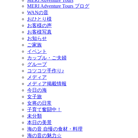
MERI Adventure Tours
MERI Adventure Tours ブログ
WANの音
おひとり様
お客様の声
お客様写真
お知らせ
ご家族
イベント
カップル・ご夫婦
グループ
コツコツ手作り♪
メディア
メディア掲載情報
今日の海
女子旅
女将の日常
子育て奮闘中！
未分類
本日の美景
海の音 自慢の食材・料理
海の音の魅力☆