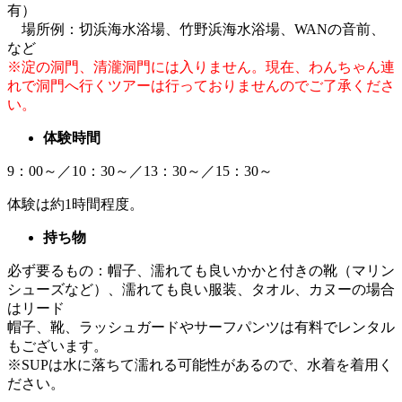
有）
場所例：切浜海水浴場、竹野浜海水浴場、WANの音前、
など
※淀の洞門、清瀧洞門には入りません。現在、わんちゃん連
れで洞門へ行くツアーは行っておりませんのでご了承くださ
い。
体験時間
9：00～／10：30～／13：30～／15：30～
体験は約1時間程度。
持ち物
必ず要るもの：帽子、濡れても良いかかと付きの靴（マリン
シューズなど）、濡れても良い服装、タオル、カヌーの場合
はリード
帽子、靴、ラッシュガードやサーフパンツは有料でレンタル
もございます。
※SUPは水に落ちて濡れる可能性があるので、水着を着用く
ださい。