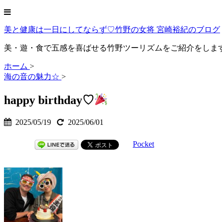
美と健康は一日にしてならず♡竹野の女将 宮崎裕紀のブログ
美・遊・食で五感を喜ばせる竹野ツーリズムをご紹介をしま
ホーム
>
海の音の魅力☆
>
happy birthday♡
2025/05/19
2025/06/01
Pocket