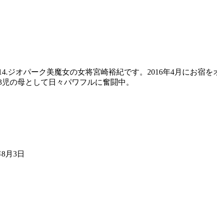
No14.ジオパーク美魔女の女将宮崎裕紀です。2016年4月に
在3児の母として日々パワフルに奮闘中。
6年8月3日