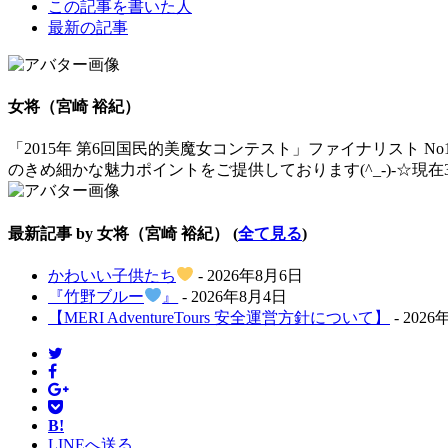
The
この記事を書いた人
following
最新の記事
two
tabs
change
content
女将（宮崎 裕紀）
below.
「2015年 第6回国民的美魔女コンテスト」ファイナリスト 
のきめ細かな魅力ポイントをご提供しております(^_-)-☆現
最新記事 by 女将（宮崎 裕紀）
(
全て見る
)
かわいい子供たち
- 2026年8月6日
『竹野ブルー
』
- 2026年8月4日
【MERI AdventureTours 安全運営方針について】
- 202
B!
LINEへ送る