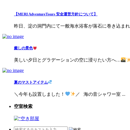
【MERI AdventureTours 安全運営方針について】
昨日、淀の洞門内にて一般海水浴客が落石に巻き込まれる事
癒しの景色
美しい夕日とグラデーションの空に浸りたい方へ…
夏のマストアイテム
＼今年も設置しました！
／ 海の音シャワー室 ...
空室検索