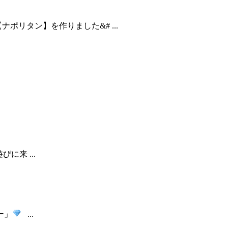
ポリタン】を作りました&# ...
来 ...
ー」
...