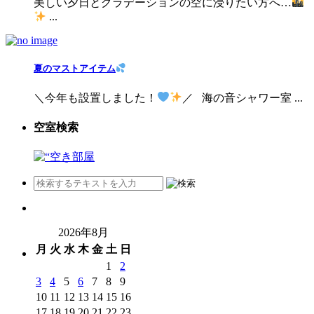
美しい夕日とグラデーションの空に浸りたい方へ…
...
夏のマストアイテム
＼今年も設置しました！
／ 海の音シャワー室 ...
空室検索
2026年8月
月
火
水
木
金
土
日
1
2
3
4
5
6
7
8
9
10
11
12
13
14
15
16
17
18
19
20
21
22
23