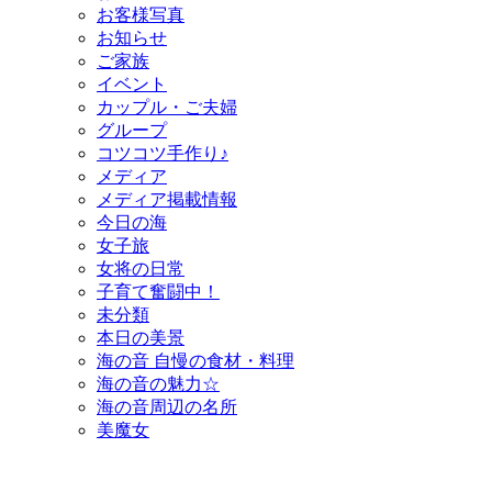
お客様写真
お知らせ
ご家族
イベント
カップル・ご夫婦
グループ
コツコツ手作り♪
メディア
メディア掲載情報
今日の海
女子旅
女将の日常
子育て奮闘中！
未分類
本日の美景
海の音 自慢の食材・料理
海の音の魅力☆
海の音周辺の名所
美魔女