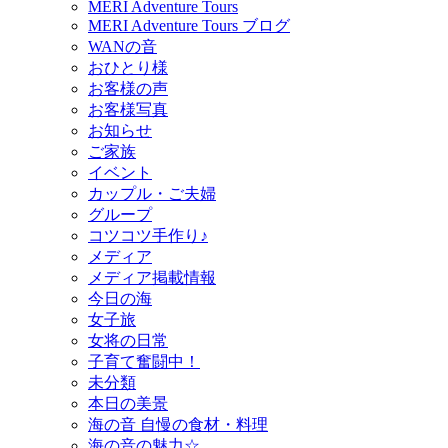
MERI Adventure Tours
MERI Adventure Tours ブログ
WANの音
おひとり様
お客様の声
お客様写真
お知らせ
ご家族
イベント
カップル・ご夫婦
グループ
コツコツ手作り♪
メディア
メディア掲載情報
今日の海
女子旅
女将の日常
子育て奮闘中！
未分類
本日の美景
海の音 自慢の食材・料理
海の音の魅力☆