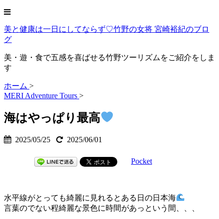
美と健康は一日にしてならず♡竹野の女将 宮崎裕紀のブロ
グ
美・遊・食で五感を喜ばせる竹野ツーリズムをご紹介をしま
す
ホーム
>
MERI Adventure Tours
>
海はやっぱり最高
2025/05/25
2025/06/01
Pocket
水平線がとっても綺麗に見れるとある日の日本海
言葉のでない程綺麗な景色に時間があっという間、、、