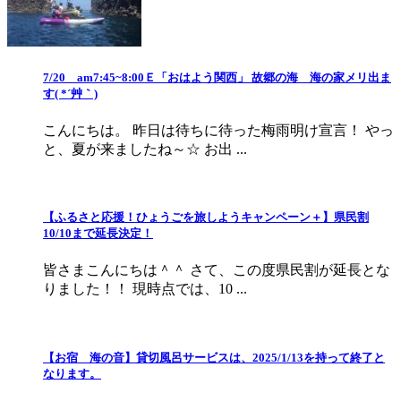
7/20 am7:45~8:00Ｅ「おはよう関西」 故郷の海 海の家メリ出ま
す( *´艸｀)
こんにちは。 昨日は待ちに待った梅雨明け宣言！ やっ
と、夏が来ましたね～☆ お出 ...
【ふるさと応援！ひょうごを旅しようキャンペーン＋】県民割
10/10まで延長決定！
皆さまこんにちは＾＾ さて、この度県民割が延長とな
りました！！ 現時点では、10 ...
【お宿 海の音】貸切風呂サービスは、2025/1/13を持って終了と
なります。