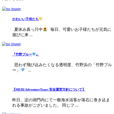
かわいい子供たち
夏休み真っ只中
毎日、可愛いお子様たちが元気に
遊びに来 ...
『竹野ブルー
』
思わず飛び込みたくなる透明度、竹野浜の「竹野ブル
ー」
...
【MERI AdventureTours 安全運営方針について】
昨日、淀の洞門内にて一般海水浴客が落石に巻き込ま
れる事故がございました。 同じフ ...