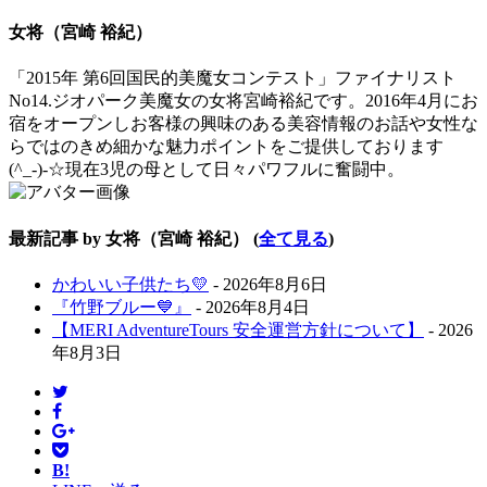
content
女将（宮崎 裕紀）
below.
「2015年 第6回国民的美魔女コンテスト」ファイナリスト
No14.ジオパーク美魔女の女将宮崎裕紀です。2016年4月にお
宿をオープンしお客様の興味のある美容情報のお話や女性な
らではのきめ細かな魅力ポイントをご提供しております
(^_-)-☆現在3児の母として日々パワフルに奮闘中。
最新記事 by 女将（宮崎 裕紀）
(
全て見る
)
かわいい子供たち💛
- 2026年8月6日
『竹野ブルー💙』
- 2026年8月4日
【MERI AdventureTours 安全運営方針について】
- 2026
年8月3日
B!