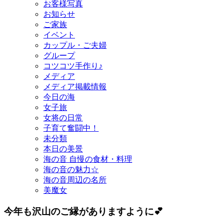
お客様写真
お知らせ
ご家族
イベント
カップル・ご夫婦
グループ
コツコツ手作り♪
メディア
メディア掲載情報
今日の海
女子旅
女将の日常
子育て奮闘中！
未分類
本日の美景
海の音 自慢の食材・料理
海の音の魅力☆
海の音周辺の名所
美魔女
今年も沢山のご縁がありますように💕