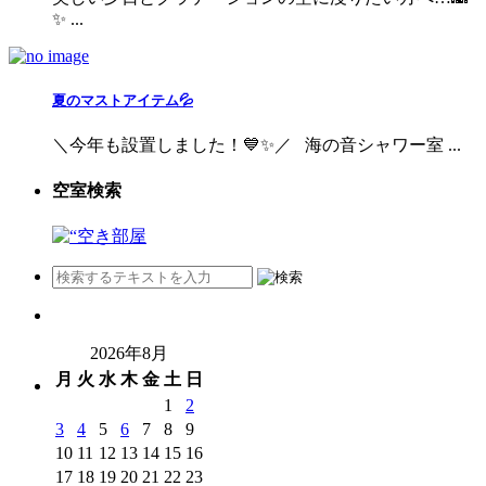
✨ ...
夏のマストアイテム💦
＼今年も設置しました！💙✨／ 海の音シャワー室 ...
空室検索
2026年8月
月
火
水
木
金
土
日
1
2
3
4
5
6
7
8
9
10
11
12
13
14
15
16
17
18
19
20
21
22
23