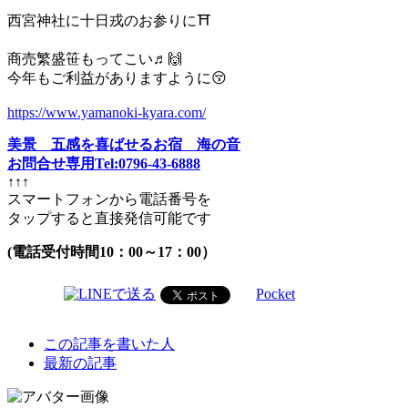
西宮神社に十日戎のお参りに⛩️
商売繁盛笹もってこい♬🙌
今年もご利益がありますように😚
https://www.yamanoki-kyara.com/
美景 五感を喜ばせるお宿 海の音
お問合せ専用Tel:0796-43-6888
↑↑↑
スマートフォンから電話番号を
タップすると直接発信可能です
(電話受付時間10：00～17：00）
Pocket
The
この記事を書いた人
following
最新の記事
two
tabs
change