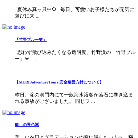
夏休み真っ只中🌻 毎日、可愛いお子様たちが元気に
遊びに来 ...
『竹野ブルー💙』
思わず飛び込みたくなる透明度、竹野浜の「竹野ブル
ー」💎 ...
【MERI AdventureTours 安全運営方針について】
昨日、淀の洞門内にて一般海水浴客が落石に巻き込ま
れる事故がございました。 同じフ ...
癒しの景色💓
美しい夕日とグラデーションの空に浸りたい方へ…🌇