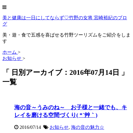
美と健康は一日にしてならず♡竹野の女将 宮崎裕紀のブロ
グ
美・遊・食で五感を喜ばせる竹野ツーリズムをご紹介をしま
す
ホーム
>
お知らせ
>
「 日別アーカイブ：2016年07月14日 」
一覧
海の音～うみのね～ お子様と一緒でも、キ
レイを磨ける空間づくり( *´艸｀)
2016/07/14
お知らせ
,
海の音の魅力☆