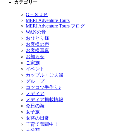
カテゴリー
G－ＳＵＰ
MERI Adventure Tours
MERI Adventure Tours ブログ
WANの音
おひとり様
お客様の声
お客様写真
お知らせ
ご家族
イベント
カップル・ご夫婦
グループ
コツコツ手作り♪
メディア
メディア掲載情報
今日の海
女子旅
女将の日常
子育て奮闘中！
未分類