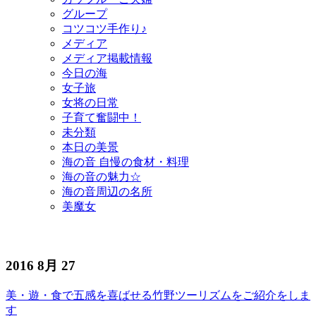
グループ
コツコツ手作り♪
メディア
メディア掲載情報
今日の海
女子旅
女将の日常
子育て奮闘中！
未分類
本日の美景
海の音 自慢の食材・料理
海の音の魅力☆
海の音周辺の名所
美魔女
2016 8月 27
美・遊・食で五感を喜ばせる竹野ツーリズムをご紹介をしま
す