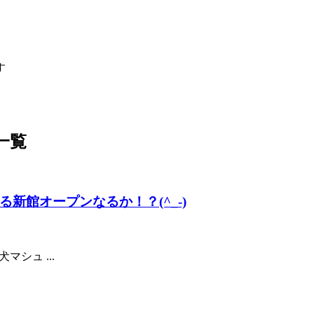
す
 一覧
新館オープンなるか！？(^_-)
マシュ ...