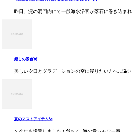
昨日、淀の洞門内にて一般海水浴客が落石に巻き込まれる事
癒しの景色💓
美しい夕日とグラデーションの空に浸りたい方へ…🌇✨ ..
夏のマストアイテム💦
＼今年も設置しました！💙✨／ 海の音シャワー室 ...