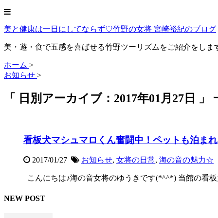
美と健康は一日にしてならず♡竹野の女将 宮崎裕紀のブログ
美・遊・食で五感を喜ばせる竹野ツーリズムをご紹介をしま
ホーム
>
お知らせ
>
「 日別アーカイブ：2017年01月27日 」
看板犬マシュマロくん奮闘中！ペットも泊まれる
2017/01/27
お知らせ
,
女将の日常
,
海の音の魅力☆
こんにちは♪海の音女将のゆうきです(*^^*) 当館の看板犬
NEW POST