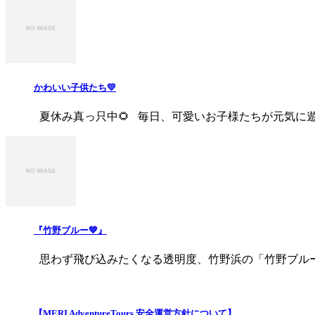
かわいい子供たち💛
夏休み真っ只中🌻 毎日、可愛いお子様たちが元気に遊びに
『竹野ブルー💙』
思わず飛び込みたくなる透明度、竹野浜の「竹野ブルー」
【MERI AdventureTours 安全運営方針について】