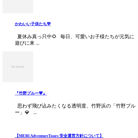
かわいい子供たち💛
夏休み真っ只中🌻 毎日、可愛いお子様たちが元気に
遊びに来 ...
『竹野ブルー💙』
思わず飛び込みたくなる透明度、竹野浜の「竹野ブル
ー」💎 ...
【MERI AdventureTours 安全運営方針について】