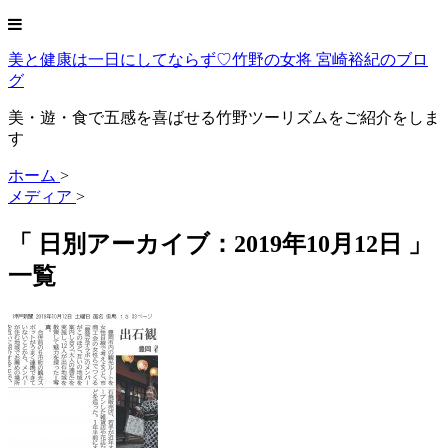
美と健康は一日にしてならず♡竹野の女将 宮崎裕紀のブロ
グ
美・遊・食で五感を喜ばせる竹野ツーリズムをご紹介をしま
す
ホーム
>
メディア
>
「 日別アーカイブ：2019年10月12日 」
一覧