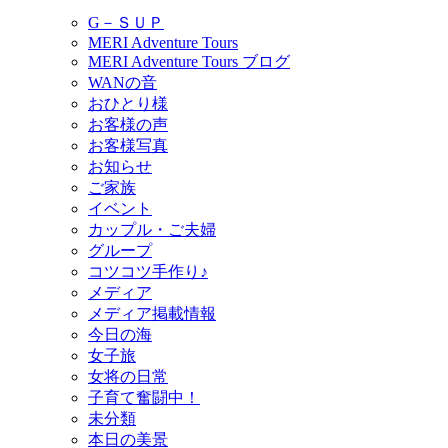
G－ＳＵＰ
MERI Adventure Tours
MERI Adventure Tours ブログ
WANの音
おひとり様
お客様の声
お客様写真
お知らせ
ご家族
イベント
カップル・ご夫婦
グループ
コツコツ手作り♪
メディア
メディア掲載情報
今日の海
女子旅
女将の日常
子育て奮闘中！
未分類
本日の美景