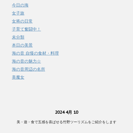
今日の海
女子旅
女将の日常
子育て奮闘中！
未分類
本日の美景
海の音 自慢の食材・料理
海の音の魅力☆
海の音周辺の名所
美魔女
2024 4月 10
美・遊・食で五感を喜ばせる竹野ツーリズムをご紹介をします