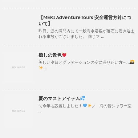
【MERI AdventureTours 安全運営方針につ
いて】
昨日、淀の洞門内にて一般海水浴客が落石に巻き込ま
れる事故がございました。 同じフ ...
癒しの景色
美しい夕日とグラデーションの空に浸りたい方へ…
...
夏のマストアイテム
＼今年も設置しました！
／ 海の音シャワー室
...