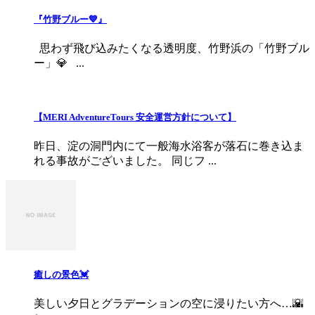
『竹野ブルー💙』
思わず飛び込みたくなる透明度、竹野浜の「竹野ブル
ー」💎 ...
【MERI AdventureTours 安全運営方針について】
昨日、淀の洞門内にて一般海水浴客が落石に巻き込ま
れる事故がございました。 同じフ ...
癒しの景色💓
美しい夕日とグラデーションの空に浸りたい方へ…🌇