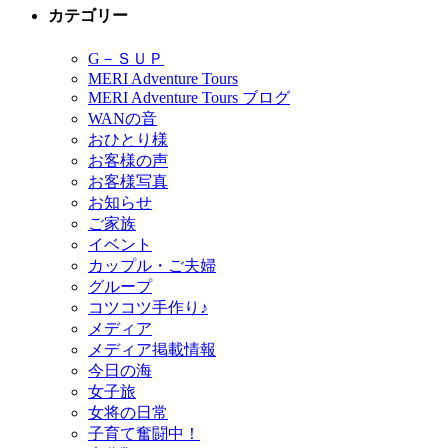
カテゴリー
G－ＳＵＰ
MERI Adventure Tours
MERI Adventure Tours ブログ
WANの音
おひとり様
お客様の声
お客様写真
お知らせ
ご家族
イベント
カップル・ご夫婦
グループ
コツコツ手作り♪
メディア
メディア掲載情報
今日の海
女子旅
女将の日常
子育て奮闘中！