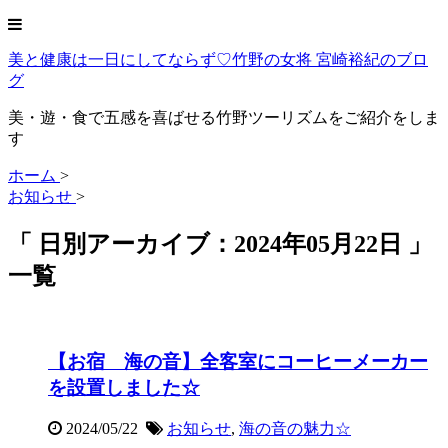
美と健康は一日にしてならず♡竹野の女将 宮崎裕紀のブロ
グ
美・遊・食で五感を喜ばせる竹野ツーリズムをご紹介をしま
す
ホーム
>
お知らせ
>
「 日別アーカイブ：2024年05月22日 」
一覧
【お宿 海の音】全客室にコーヒーメーカー
を設置しました☆
2024/05/22
お知らせ
,
海の音の魅力☆