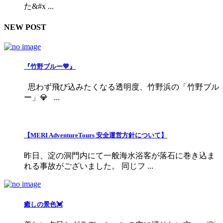
た&#x ...
NEW POST
『竹野ブルー💙』
思わず飛び込みたくなる透明度、竹野浜の「竹野ブル
ー」💎 ...
【MERI AdventureTours 安全運営方針について】
昨日、淀の洞門内にて一般海水浴客が落石に巻き込ま
れる事故がございました。 同じフ ...
癒しの景色💓