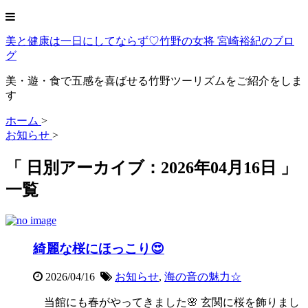
美と健康は一日にしてならず♡竹野の女将 宮崎裕紀のブロ
グ
美・遊・食で五感を喜ばせる竹野ツーリズムをご紹介をしま
す
ホーム
>
お知らせ
>
「 日別アーカイブ：2026年04月16日 」
一覧
綺麗な桜にほっこり😍
2026/04/16
お知らせ
,
海の音の魅力☆
当館にも春がやってきました🌸 玄関に桜を飾りまし