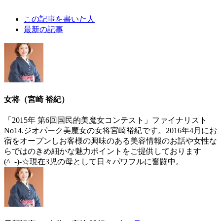
The
この記事を書いた人
following
最新の記事
two
tabs
change
content
below.
女将（宮崎 裕紀）
「2015年 第6回国民的美魔女コンテスト」ファイナリスト
No14.ジオパーク美魔女の女将宮崎裕紀です。2016年4月にお
宿をオープンしお客様の興味のある美容情報のお話や女性な
らではのきめ細かな魅力ポイントをご提供しております
(^_-)-☆現在3児の母として日々パワフルに奮闘中。