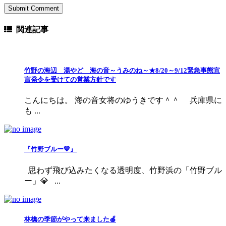
関連記事
竹野の海辺 湯やど 海の音～うみのね～★8/20～9/12緊急事態宣
言発令を受けての営業方針です
こんにちは。 海の音女将のゆうきです＾＾ 兵庫県に
も ...
『竹野ブルー💙』
思わず飛び込みたくなる透明度、竹野浜の「竹野ブル
ー」💎 ...
林檎の季節がやって来ました🍎