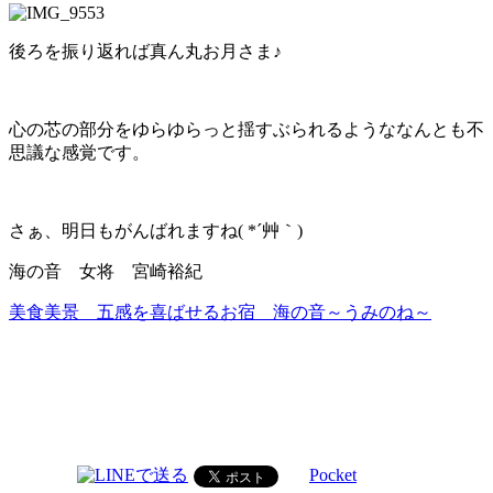
後ろを振り返れば真ん丸お月さま♪
心の芯の部分をゆらゆらっと揺すぶられるようななんとも不
思議な感覚です。
さぁ、明日もがんばれますね( *´艸｀)
海の音 女将 宮崎裕紀
美食美景 五感を喜ばせるお宿 海の音～うみのね～
Pocket