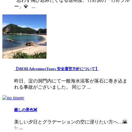
思わず飛び込みたくなる透明度、竹野浜の「竹野ブル
ー」💎 ...
【MERI AdventureTours 安全運営方針について】
昨日、淀の洞門内にて一般海水浴客が落石に巻き込ま
れる事故がございました。 同じフ ...
癒しの景色💓
美しい夕日とグラデーションの空に浸りたい方へ…🌇
✨ ...