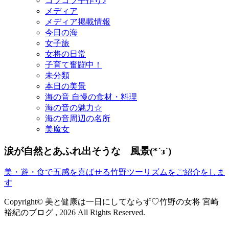
コツコツ手作り♪
メディア
メディア掲載情報
今日の海
女子旅
女将の日常
子育て奮闘中！
未分類
本日の美景
海の音 自慢の食材・料理
海の音の魅力☆
海の音周辺の名所
美魔女
涙が自然とあふれ出そうな 風景(*´з`)
美・遊・食で五感を喜ばせる竹野ツーリズムをご紹介をしま
す
Copyright© 美と健康は一日にしてならず♡竹野の女将 宮崎
裕紀のブログ , 2026 All Rights Reserved.