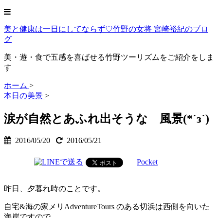
美と健康は一日にしてならず♡竹野の女将 宮崎裕紀のブロ
グ
美・遊・食で五感を喜ばせる竹野ツーリズムをご紹介をしま
す
ホーム
>
本日の美景
>
涙が自然とあふれ出そうな 風景(*´з`)
2016/05/20
2016/05/21
Pocket
昨日、夕暮れ時のことです。
自宅&海の家メリAdventureTours のある切浜は西側を向いた
海岸ですので、