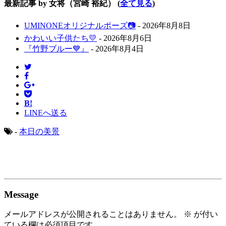
最新記事 by 女将（宮崎 裕紀）
(
全て見る
)
UMINONEオリジナルポーズ📷
- 2026年8月8日
かわいい子供たち💛
- 2026年8月6日
『竹野ブルー💙』
- 2026年8月4日
B!
LINEへ送る
-
本日の美景
Message
メールアドレスが公開されることはありません。
※
が付い
ている欄は必須項目です