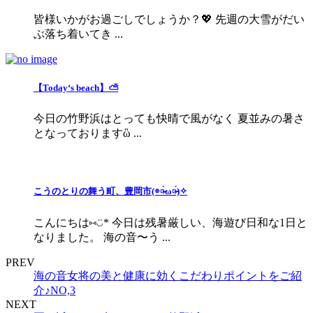
皆様いかがお過ごしでしょうか？💖 先週の大雪がだい
ぶ落ち着いてき ...
【Today‘s beach】⛅
今日の竹野浜はとっても快晴で風がなく 夏並みの暑さ
となっておりますὣ ...
こうのとりの舞う町、豊岡市(⌯︎¤̴̶̷̀ω¤̴̶̷́)✧︎
こんにちは⑅◡̈* 今日は残暑厳しい、海遊び日和な1日と
なりました。 海の音〜う ...
PREV
海の音女将の美と健康に効くこだわりポイントをご紹
介♪NO,3
NEXT