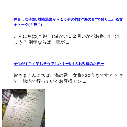
仲良し女子旅♪城崎温泉から１５分の竹野”海の音”で盛り上がる女
子トーク( *´艸｀)
こんにちは( *´艸｀) 温かい１２月いかがお過ごしでし
ょう？ 例年ならば、雪が ...
子供がすごく楽しそうでした！ー8月のお客様のお声ー
皆さまこんにちは、海の音 女将のゆうきです＾＾ さ
て、館内で行っているお客様アン ...