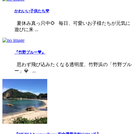
かわいい子供たち💛
夏休み真っ只中🌻 毎日、可愛いお子様たちが元気に
遊びに来 ...
『竹野ブルー💙』
思わず飛び込みたくなる透明度、竹野浜の「竹野ブル
ー」💎 ...