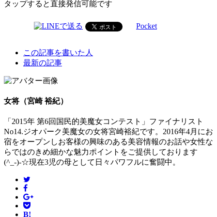
タップすると直接発信可能です
Pocket
The
この記事を書いた人
following
最新の記事
two
tabs
change
content
女将（宮崎 裕紀）
below.
「2015年 第6回国民的美魔女コンテスト」ファイナリスト
No14.ジオパーク美魔女の女将宮崎裕紀です。2016年4月にお
宿をオープンしお客様の興味のある美容情報のお話や女性な
らではのきめ細かな魅力ポイントをご提供しております
(^_-)-☆現在3児の母として日々パワフルに奮闘中。
B!