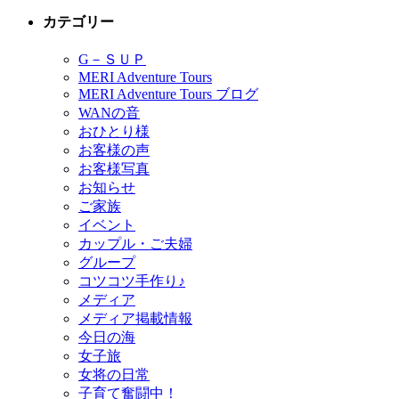
カテゴリー
G－ＳＵＰ
MERI Adventure Tours
MERI Adventure Tours ブログ
WANの音
おひとり様
お客様の声
お客様写真
お知らせ
ご家族
イベント
カップル・ご夫婦
グループ
コツコツ手作り♪
メディア
メディア掲載情報
今日の海
女子旅
女将の日常
子育て奮闘中！