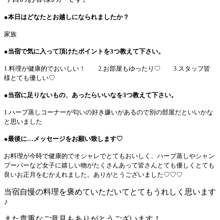
●本日はどなたとお越しになられましたか？
家族
●当宿で気に入って頂けたポイントを
3
つ教えて下さい。
1.料理が健康的でおいしい！
2.お部屋もゆったり♡
3.スタッフ皆
様とても優しい♡
●当宿に足りないもの、あったらいいなを
3
つ教えて下さい。
1.ハーブ蒸しコーナーが匂いの好き嫌いがあるので別の部屋だといいかな
と思いました
●最後に…メッセージをお願い致します♡
お料理が今時で健康的でオシャレでとてもおいしく、ハーブ蒸しやシャン
プーバーなど女子に嬉しい物がたくさんあって皆さんとても優しくとても
良いお正月をむかえれました。ありがとうございました♡♡♡
当宿自慢の料理を褒めていただいてとてもうれしく思います
♪
また貴重なご意見もありがとうございます！