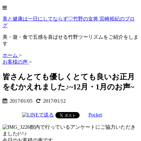
美と健康は一日にしてならず♡竹野の女将 宮崎裕紀のブロ
グ
美・遊・食で五感を喜ばせる竹野ツーリズムをご紹介をしま
す
ホーム
>
お客様の声
>
皆さんとても優しくとても良いお正月
をむかえれました♪~12月・1月のお声~
2017/01/05
2017/01/12
Pocket
館内で行っているアンケートにご協力いただき
ました(^^♪
今日のお客様の声です。