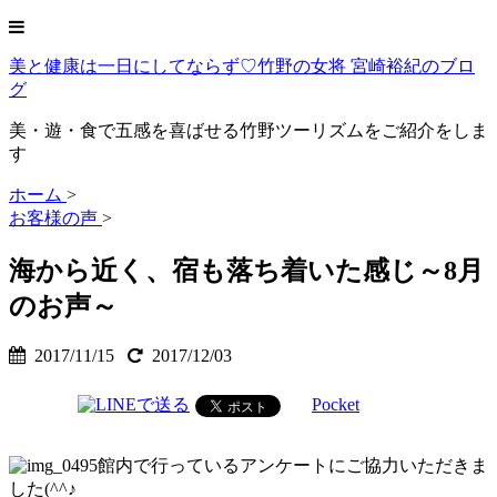
美と健康は一日にしてならず♡竹野の女将 宮崎裕紀のブロ
グ
美・遊・食で五感を喜ばせる竹野ツーリズムをご紹介をしま
す
ホーム
>
お客様の声
>
海から近く、宿も落ち着いた感じ～8月
のお声～
2017/11/15
2017/12/03
Pocket
館内で行っているアンケートにご協力いただきま
した(^^♪