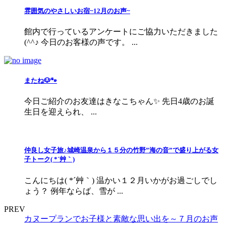
雰囲気のやさしいお宿~12月のお声~
館内で行っているアンケートにご協力いただきました
(^^♪ 今日のお客様の声です。 ...
またね🐶🐾
今日ご紹介のお友達はきなこちゃん✨ 先日4歳のお誕
生日を迎えられ、 ...
仲良し女子旅♪城崎温泉から１５分の竹野”海の音”で盛り上がる女
子トーク( *´艸｀)
こんにちは( *´艸｀) 温かい１２月いかがお過ごしでし
ょう？ 例年ならば、雪が ...
PREV
カヌープランでお子様と素敵な思い出を～７月のお声