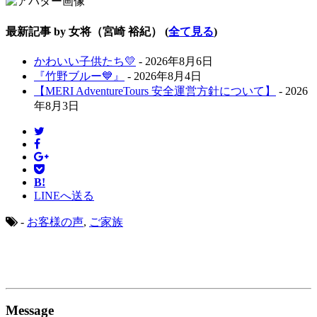
最新記事 by 女将（宮崎 裕紀）
(
全て見る
)
かわいい子供たち💛
- 2026年8月6日
『竹野ブルー💙』
- 2026年8月4日
【MERI AdventureTours 安全運営方針について】
- 2026
年8月3日
B!
LINEへ送る
-
お客様の声
,
ご家族
Message