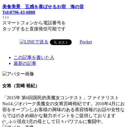
美食美景 五感を喜ばせるお宿 海の音
Tel:0796-43-6888
↑↑↑
スマートフォンから電話番号を
タップすると直接発信可能です
Pocket
The
この記事を書いた人
following
最新の記事
two
tabs
change
content
女将（宮崎 裕紀）
below.
「2015年 第6回国民的美魔女コンテスト」ファイナリスト
No14.ジオパーク美魔女の女将宮崎裕紀です。2016年4月にお
宿をオープンしお客様の興味のある美容情報のお話や女性な
らではのきめ細かな魅力ポイントをご提供しております
(^_-)-☆現在3児の母として日々パワフルに奮闘中。