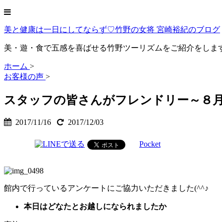
美と健康は一日にしてならず♡竹野の女将 宮崎裕紀のブログ
美・遊・食で五感を喜ばせる竹野ツーリズムをご紹介をしま
ホーム
>
お客様の声
>
スタッフの皆さんがフレンドリー～８
2017/11/16
2017/12/03
Pocket
館内で行っているアンケートにご協力いただきました(^^♪
本日はどなたとお越しになられましたか