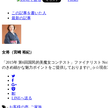
The
この記事を書いた人
following
最新の記事
two
tabs
change
content
below.
女将（宮崎 裕紀）
「2015年 第6回国民的美魔女コンテスト」ファイナリスト 
のきめ細かな魅力ポイントをご提供しております(^_-)-☆現
B!
LINEへ送る
-
お客様の声
,
ご家族