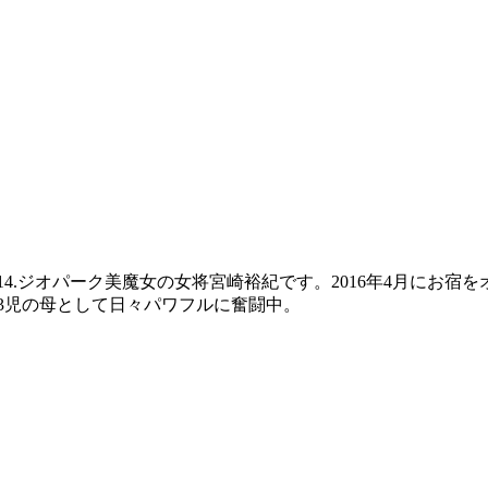
No14.ジオパーク美魔女の女将宮崎裕紀です。2016年4月に
在3児の母として日々パワフルに奮闘中。