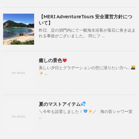
【MERI AdventureTours 安全運営方針につ
いて】
昨日、淀の洞門内にて一般海水浴客が落石に巻き込ま
れる事故がございました。 同じフ ...
癒しの景色
美しい夕日とグラデーションの空に浸りたい方へ…
...
夏のマストアイテム
＼今年も設置しました！
／ 海の音シャワー室
...