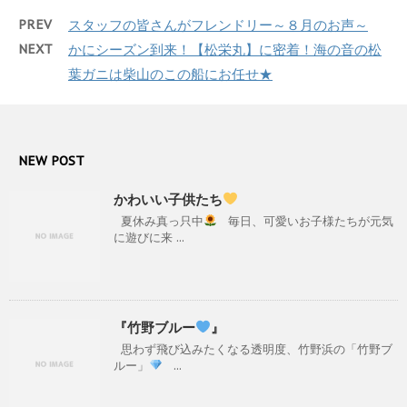
PREV
スタッフの皆さんがフレンドリー～８月のお声～
NEXT
かにシーズン到来！【松栄丸】に密着！海の音の松
葉ガニは柴山のこの船にお任せ★
NEW POST
かわいい子供たち
夏休み真っ只中
毎日、可愛いお子様たちが元気
に遊びに来 ...
『竹野ブルー
』
思わず飛び込みたくなる透明度、竹野浜の「竹野ブ
ルー」
...