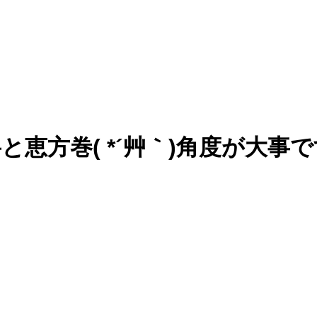
恵方巻( *´艸｀)角度が大事