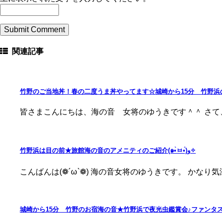
関連記事
竹野のご当地丼！春の二度うま丼やってます☆城崎から15分 竹野浜
皆さまこんにちは、海の音 女将のゆうきです＾＾ さて、
竹野浜は目の前★旅館海の音のアメニティのご紹介(๑•̀ㅂ•́)و✧
こんばんは(❁︎´ω`❁︎) 海の音女将のゆうきです。 かなり気温
城崎から15分 竹野のお宿海の音★竹野浜で夜光虫鑑賞会♪ファンタ