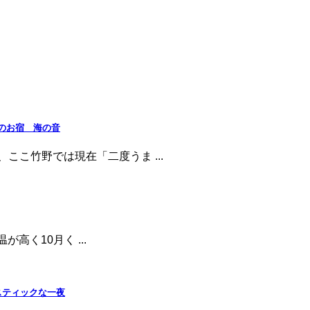
のお宿 海の音
ここ竹野では現在「二度うま ...
が高く10月く ...
スティックな一夜