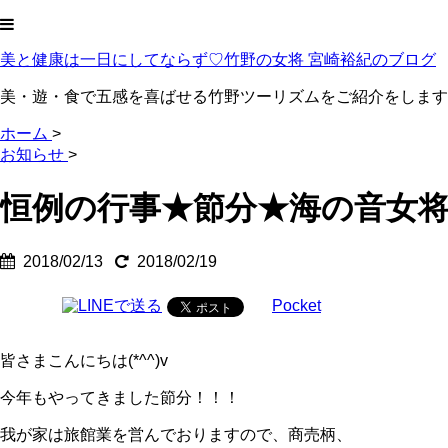
美と健康は一日にしてならず♡竹野の女将 宮崎裕紀のブログ
美・遊・食で五感を喜ばせる竹野ツーリズムをご紹介をします
ホーム
>
お知らせ
>
恒例の行事★節分★海の音女将と
2018/02/13
2018/02/19
Pocket
皆さまこんにちは(*^^)v
今年もやってきました節分！！！
我が家は旅館業を営んでおりますので、商売柄、