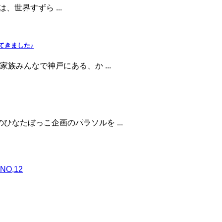
は、世界すずら ...
てきました♪
族みんなで神戸にある、か ...
なたぼっこ企画のパラソルを ...
O,12