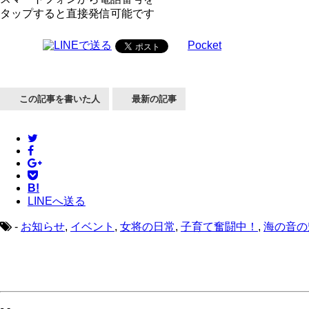
タップすると直接発信可能です
Pocket
この記事を書いた人
最新の記事
B!
LINEへ送る
-
お知らせ
,
イベント
,
女将の日常
,
子育て奮闘中！
,
海の音の