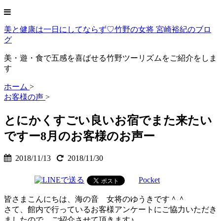
美と健康は一日にしてならず♡竹野の女将 宮崎裕紀のブロ
グ
美・遊・食で五感を喜ばせる竹野ツーリズムをご紹介をしま
す
ホーム
>
お客様の声
>
とにかくすごい良いお宿でまた来たい
ですー8月のお客様のお声ー
2018/11/13
2018/11/30
Pocket
皆さまこんにちは、海の音 女将のゆうきです＾＾
さて、館内で行っているお客様アンケートにご協力いただき
ましたので、ご紹介させて頂きます♪