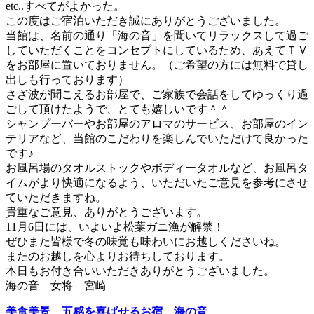
etc..すべてがよかった。
この度はご宿泊いただき誠にありがとうございました。
当館は、名前の通り「海の音」を聞いてリラックスして過ご
していただくことをコンセプトにしているため、あえてＴＶ
をお部屋に置いておりません。（ご希望の方には無料で貸し
出しも行っております）
さざ波が聞こえるお部屋で、ご家族で会話をしてゆっくり過
ごして頂けたようで、とても嬉しいです＾＾
シャンプーバーやお部屋のアロマのサービス、お部屋のイン
テリアなど、当館のこだわりを楽しんでいただけて良かった
です♪
お風呂場のタオルストックやボディータオルなど、お風呂タ
イムがより快適になるよう、いただいたご意見を参考にさせ
ていただきますね。
貴重なご意見、ありがとうございます。
11月6日には、いよいよ松葉ガニ漁が解禁！
ぜひまた皆様で冬の味覚も味わいにお越しくださいね。
またのお越しを心よりお待ちしております。
本日もお付き合いいただきありがとうございました。
海の音 女将 宮崎
美食美景 五感を喜ばせるお宿 海の音