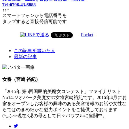
Tel:0796-43-6888
↑↑↑
スマートフォンから電話番号を
タップすると直接発信可能です
Pocket
The
この記事を書いた人
following
最新の記事
two
tabs
change
content
女将（宮崎 裕紀）
below.
「2015年 第6回国民的美魔女コンテスト」ファイナリスト
No14.ジオパーク美魔女の女将宮崎裕紀です。2016年4月にお
宿をオープンしお客様の興味のある美容情報のお話や女性な
らではのきめ細かな魅力ポイントをご提供しております
(^_-)-☆現在3児の母として日々パワフルに奮闘中。