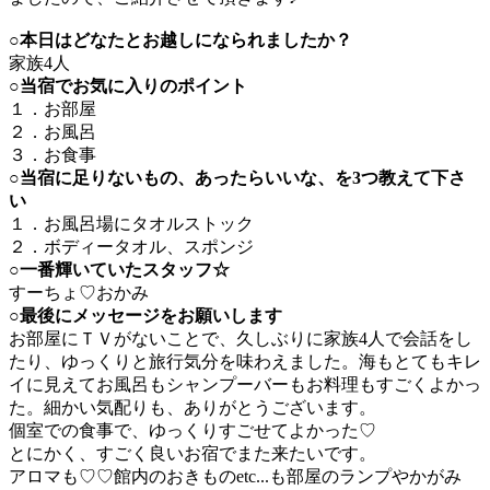
○本日はどなたとお越しになられましたか？
家族4人
○当宿でお気に入りのポイント
１．お部屋
２．お風呂
３．お食事
○
当宿に足りないもの、あったらいいな、を3つ教えて下さ
い
１．お風呂場にタオルストック
２．ボディータオル、スポンジ
○一番輝いていたスタッフ☆
すーちょ♡おかみ
○最後にメッセージをお願いします
お部屋にＴＶがないことで、久しぶりに家族4人で会話をし
たり、ゆっくりと旅行気分を味わえました。海もとてもキレ
イに見えてお風呂もシャンプーバーもお料理もすごくよかっ
た。細かい気配りも、ありがとうございます。
個室での食事で、ゆっくりすごせてよかった♡
とにかく、すごく良いお宿でまた来たいです。
アロマも♡♡館内のおきものetc...も部屋のランプやかがみ