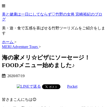
美と健康は一日にしてならず♡竹野の女将 宮崎裕紀のブロ
グ
美・遊・食で五感を喜ばせる竹野ツーリズムをご紹介をしま
す
ホーム
>
MERI Adventure Tours
>
海の家メリ☆ピザにソーセージ！
FOODメニュー始めました♪
2020/07/19
Pocket
皆さまこんにちは😊