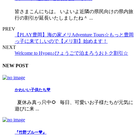
皆さまこんにちは。 いよいよ近隣の県民向けの県内旅
行の割引が延長いたしましたね＾ ...
PREV
【PLAY豊岡】海の家メリAdventure Tours☆もっと豊岡
っ子に来てしいので【メリ割】始めます！
NEXT
Welcome to Hyogo♪ひょうごで泊まろうおトク割引☆
NEW POST
かわいい子供たち💛
夏休み真っ只中🌻 毎日、可愛いお子様たちが元気に
遊びに来 ...
『竹野ブルー💙』