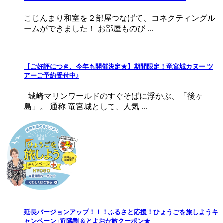
こじんまり和室を２部屋つなげて、コネクティングル
ームができました！ お部屋ものび ...
【ご好評につき、今年も開催決定★】期間限定！竜宮城カヌー ツ
アーご予約受付中♪
城崎マリンワールドのすぐそばに浮かぶ、「後ヶ
島」。 通称 竜宮城として、人気 ...
延長バージョンアップ！！！ふるさと応援！ひょうごを旅しようキ
ャンペーン+近隣割＆とよおか旅クーポン★