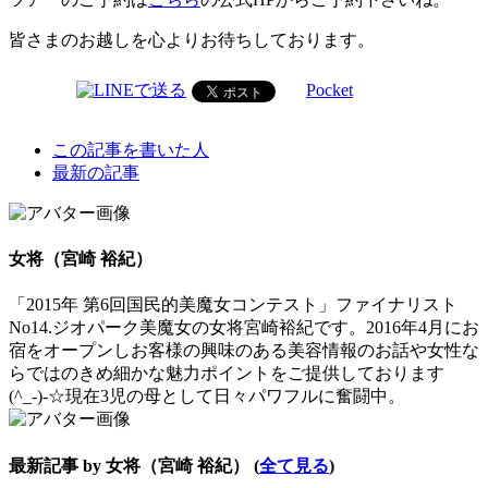
皆さまのお越しを心よりお待ちしております。
Pocket
The
この記事を書いた人
following
最新の記事
two
tabs
change
content
女将（宮崎 裕紀）
below.
「2015年 第6回国民的美魔女コンテスト」ファイナリスト
No14.ジオパーク美魔女の女将宮崎裕紀です。2016年4月にお
宿をオープンしお客様の興味のある美容情報のお話や女性な
らではのきめ細かな魅力ポイントをご提供しております
(^_-)-☆現在3児の母として日々パワフルに奮闘中。
最新記事 by 女将（宮崎 裕紀）
(
全て見る
)