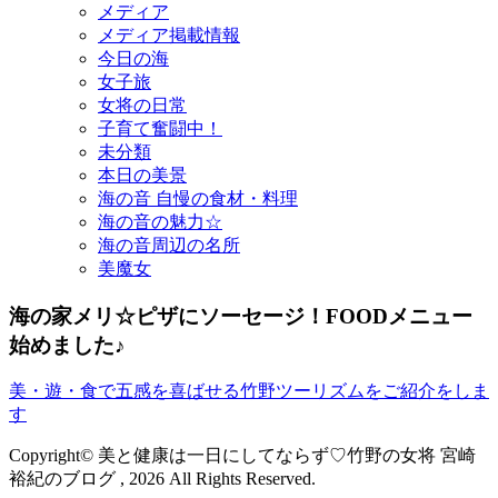
メディア
メディア掲載情報
今日の海
女子旅
女将の日常
子育て奮闘中！
未分類
本日の美景
海の音 自慢の食材・料理
海の音の魅力☆
海の音周辺の名所
美魔女
海の家メリ☆ピザにソーセージ！FOODメニュー
始めました♪
美・遊・食で五感を喜ばせる竹野ツーリズムをご紹介をしま
す
Copyright© 美と健康は一日にしてならず♡竹野の女将 宮崎
裕紀のブログ , 2026 All Rights Reserved.