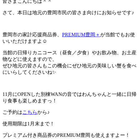
皆さまこんにちは＾＾
さて、本日は地元の豊岡市民の皆さま向けにお知らせです♪
豊岡市の家計応援商品券、
PREMIUM豊岡＋
が当館でもお使
いいただけますよ☺
当館の日帰りカニコース（昼食／夕食）やお飲み物、お土産
物などに使えますので、
ぜひ地元の皆さんもこの機会にぜひ地元の美味しい蟹を食べ
にいらしてくださいね✨
11月にOPENした別棟WANの音ではわんちゃんと一緒に日帰
り食事も楽しめますっ！
ご予約は
こちら
から♪
使用期限は1月末まで！
プレミアム付き商品券のPREMIUM豊岡も使えますよー！