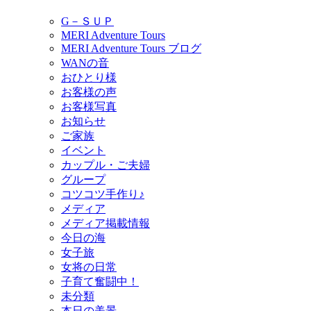
G－ＳＵＰ
MERI Adventure Tours
MERI Adventure Tours ブログ
WANの音
おひとり様
お客様の声
お客様写真
お知らせ
ご家族
イベント
カップル・ご夫婦
グループ
コツコツ手作り♪
メディア
メディア掲載情報
今日の海
女子旅
女将の日常
子育て奮闘中！
未分類
本日の美景