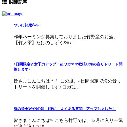
関連記事
ついに決定🍶✨
昨年ネーミング募集しておりました竹野産のお酒。
【竹ノ雫】たけのしずく&#x ...
4日間限定☆女子力アップ！超ワガママ欲張り海の音リトリート開
催します♪
皆さまこんにちは＾＾ この度、4日間限定で海の音リ
トリートを開催します♪ ヨガに ...
海の音★WANの音 HPに「よくある質問」アップしました！
皆さまこんにちは✨ こちら竹野では、12月に入り一気
に冷え込んでま ...