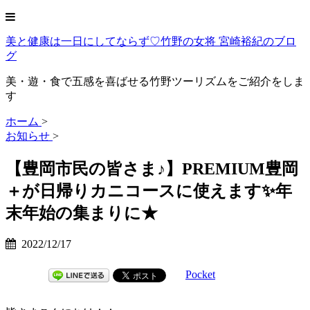
美と健康は一日にしてならず♡竹野の女将 宮崎裕紀のブロ
グ
美・遊・食で五感を喜ばせる竹野ツーリズムをご紹介をしま
す
ホーム
>
お知らせ
>
【豊岡市民の皆さま♪】PREMIUM豊岡
＋が日帰りカニコースに使えます✨年
末年始の集まりに★
2022/12/17
Pocket