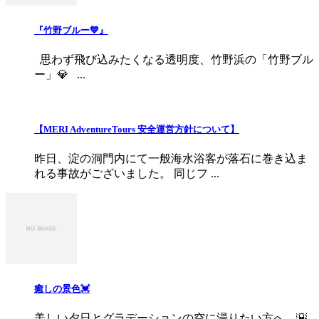
『竹野ブルー💙』
思わず飛び込みたくなる透明度、竹野浜の「竹野ブル
ー」💎 ...
【MERI AdventureTours 安全運営方針について】
昨日、淀の洞門内にて一般海水浴客が落石に巻き込ま
れる事故がございました。 同じフ ...
癒しの景色💓
美しい夕日とグラデーションの空に浸りたい方へ…🌇