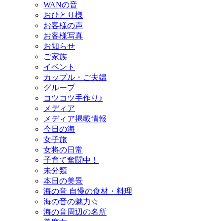
WANの音
おひとり様
お客様の声
お客様写真
お知らせ
ご家族
イベント
カップル・ご夫婦
グループ
コツコツ手作り♪
メディア
メディア掲載情報
今日の海
女子旅
女将の日常
子育て奮闘中！
未分類
本日の美景
海の音 自慢の食材・料理
海の音の魅力☆
海の音周辺の名所