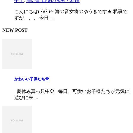
中！
,
海の音 自慢の食材・料理
こんにちは( •̀∀•́ )✧ 海の音女将のゆうきです★ 私事で
すが、、、 今日 ...
NEW POST
かわいい子供たち💛
夏休み真っ只中🌻 毎日、可愛いお子様たちが元気に
遊びに来 ...