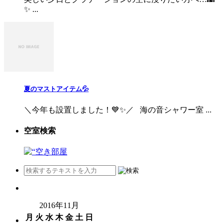
✨ ...
夏のマストアイテム💦
＼今年も設置しました！💙✨／ 海の音シャワー室 ...
空室検索
2016年11月
月
火
水
木
金
土
日