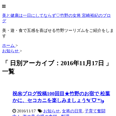
美と健康は一日にしてならず♡竹野の女将 宮崎裕紀のブロ
グ
美・遊・食で五感を喜ばせる竹野ツーリズムをご紹介をしま
す
ホーム
>
お知らせ
>
「 日別アーカイブ：2016年11月17日 」
一覧
祝㊗️ブログ投稿100回目★竹野のお宿で 松葉
かに、セコカニを楽しみましょう٩(ˊᗜˋ*)و
2016/11/17
お知らせ
,
女将の日常
,
子育て奮闘