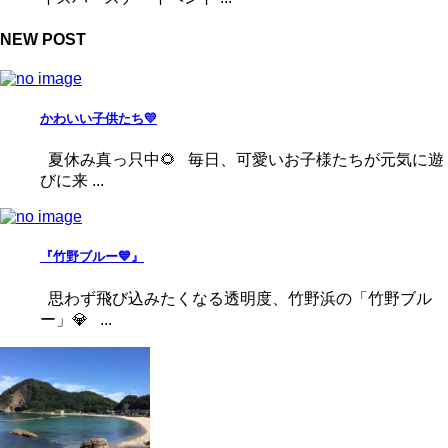
NEW POST
かわいい子供たち💛
夏休み真っ只中🌻 毎日、可愛いお子様たちが元気に遊
びに来 ...
『竹野ブルー💙』
思わず飛び込みたくなる透明度、竹野浜の「竹野ブル
ー」💎 ...