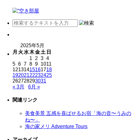
2025年5月
月
火
水
木
金
土
日
1
2
3
4
5
6
7
8
9
10
11
12
13
14
15
16
17
18
19
20
21
22
23
24
25
26
27
28
29
30
31
« 3月
6月 »
関連リンク
美食美景 五感を喜ばせるお宿「海の音〜うみの
ね〜」
海の家メリ Adventure Tours
アーカイブ